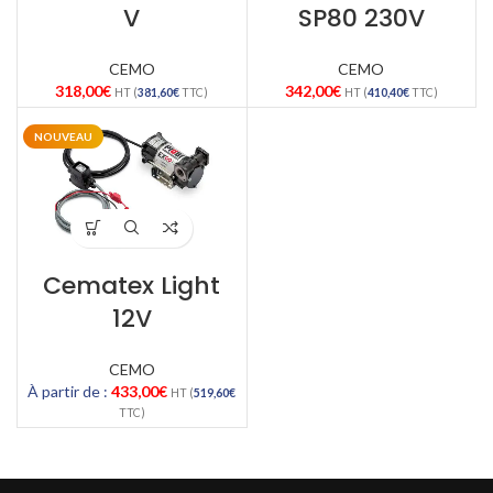
V
SP80 230V
CEMO
CEMO
318,00
€
342,00
€
HT (
381,60
€
TTC)
HT (
410,40
€
TTC)
NOUVEAU
Cematex Light
12V
CEMO
À partir de :
433,00
€
HT (
519,60
€
TTC)