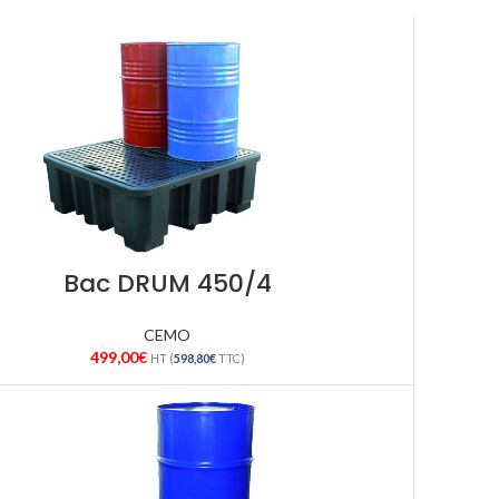
Bac DRUM 450/4
CEMO
499,00
€
HT (
598,80
€
TTC)