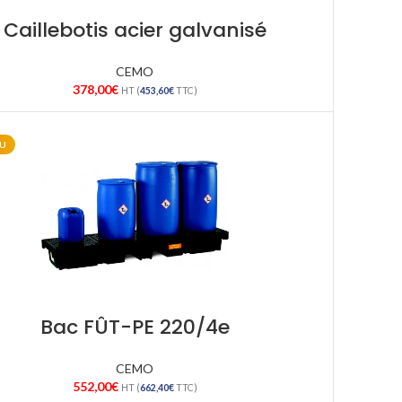
Caillebotis acier galvanisé
CEMO
378,00
€
HT (
453,60
€
TTC)
U
Bac FÛT-PE 220/4e
CEMO
552,00
€
HT (
662,40
€
TTC)