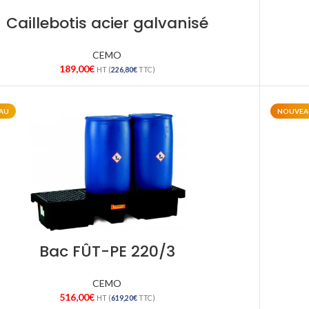
Caillebotis acier galvanisé
CEMO
189,00
€
HT (
226,80
€
TTC)
AU
NOUVEA
Bac FÛT-PE 220/3
CEMO
516,00
€
HT (
619,20
€
TTC)