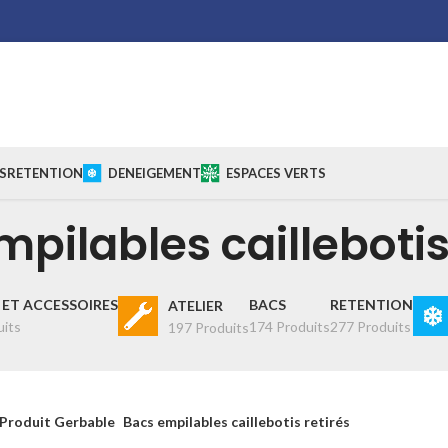
S
RETENTION
DENEIGEMENT
ESPACES VERTS
pilables caillebotis
ET ACCESSOIRES
BACS
RETENTION
ATELIER
uits
174 Produits
277 Produits
197 Produits
Produit Gerbable
Bacs empilables caillebotis retirés