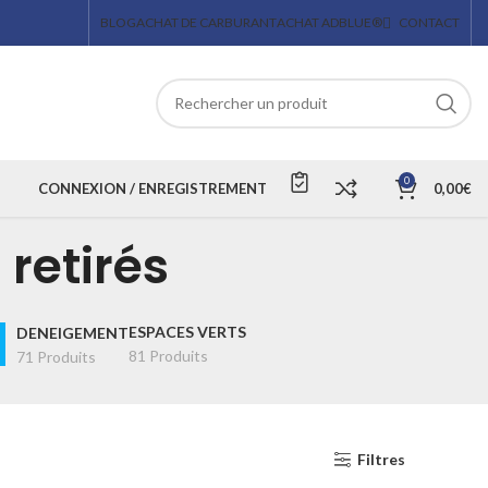
BLOG
ACHAT DE CARBURANT
ACHAT ADBLUE®
CONTACT
0
CONNEXION / ENREGISTREMENT
0,00
€
 retirés
ESPACES VERTS
DENEIGEMENT
81 Produits
71 Produits
Filtres