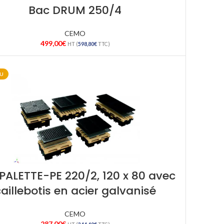
Bac DRUM 250/4
CEMO
499,00
€
HT (
598,80
€
TTC)
U
PALETTE-PE 220/2, 120 x 80 avec
aillebotis en acier galvanisé
CEMO
287,00
€