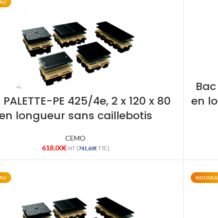
AU
Bac 
 PALETTE-PE 425/4e, 2 x 120 x 80
en l
en longueur sans caillebotis
CEMO
618,00
€
HT (
741,60
€
TTC)
AU
NOUVEA