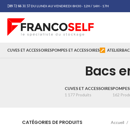
DU LUNDI AU VENDREDI 8H30 - 12H / 14H - 17H
09 72 66 31 57
CUVES ET ACCESSOIRES
POMPES ET ACCESSOIRES
ATELIER
BAC
Bacs em
CUVES ET ACCESSOIRES
POMPES 
1 177 Produits
162 Prod
CATÉGORIES DE PRODUITS
Accueil