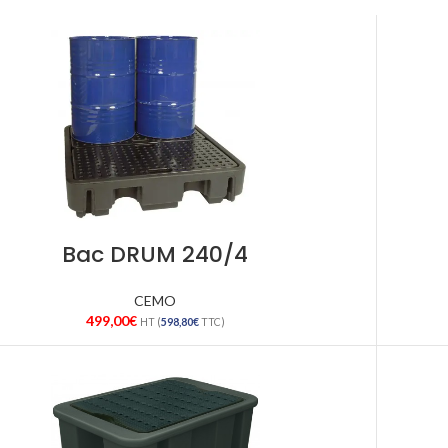
Bac DRUM 240/4
CEMO
499,00
€
HT (
598,80
€
TTC)