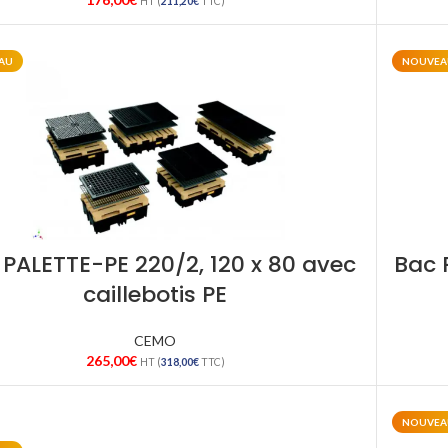
HT (
211,20
€
TTC)
AU
NOUVEA
 PALETTE-PE 220/2, 120 x 80 avec
Bac 
caillebotis PE
CEMO
265,00
€
HT (
318,00
€
TTC)
NOUVEA