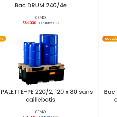
Bac DRUM 240/4e
CEMO
584,00
€
HT (
700,80
€
TTC)
AU
NOUVEA
 PALETTE-PE 220/2, 120 x 80 sans
Bac 
caillebotis
c
CEMO
176,00
€