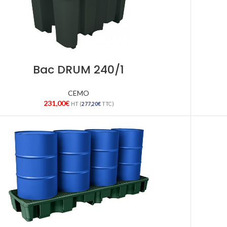
Bac DRUM 240/1
CEMO
231,00
€
HT (
277,20
€
TTC)