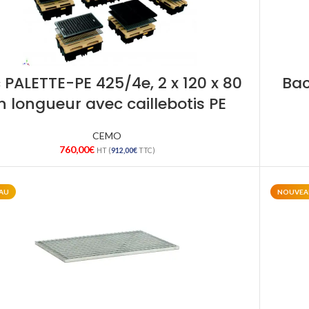
 PALETTE-PE 425/4e, 2 x 120 x 80
Bac
n longueur avec caillebotis PE
CEMO
760,00
€
HT (
912,00
€
TTC)
AU
NOUVEA