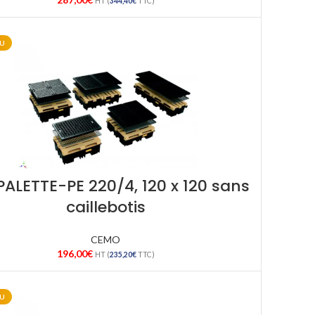
HT (
344,40
€
TTC)
U
PALETTE-PE 220/4, 120 x 120 sans
caillebotis
CEMO
196,00
€
HT (
235,20
€
TTC)
U