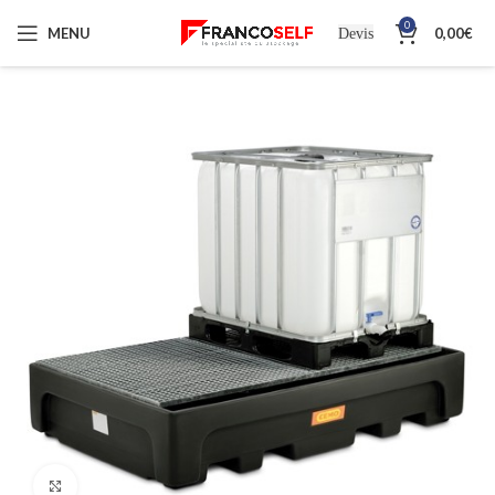
0
MENU
0,00
€
Devis
Cliquez pour agrandir