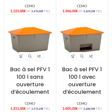
CEMO
CEMO
1.225,00
€
1.366,00
€
HT (
1.470,00
€
TTC)
HT (
1.639,20
€
TTC)
Bac à sel PFV 1
Bac à sel PFV 1
100 l sans
100 l avec
ouverture
ouverture
d’écoulement
d’écoulement
CEMO
CEMO
1.311,00
€
1.405,00
€
HT (
1.573,20
€
TTC)
HT (
1.686,00
€
TTC)