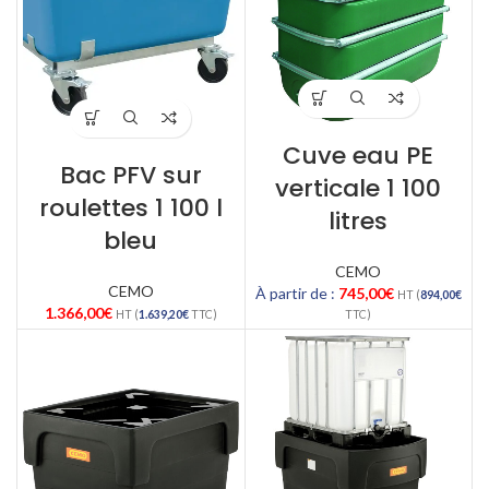
Cuve eau PE
Bac PFV sur
verticale 1 100
roulettes 1 100 l
litres
bleu
CEMO
CEMO
À partir de :
745,00
€
HT (
894,00
€
1.366,00
€
HT (
1.639,20
€
TTC)
TTC)