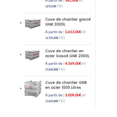
À partir de :
561,00
€
HT
(
673,20
€
TTC)
Cuve de chantier gasoil
GNR 3000L
À partir de :
5.613,00
€
HT
(
6.735,60
€
TTC)
Cuve de chantier en
acier Gasoil GNR 2000L
À partir de :
4.369,00
€
HT
(
5.242,80
€
TTC)
Cuve de chantier GNR
en acier 1000 Litres
À partir de :
3.009,00
€
HT
(
3.610,80
€
TTC)