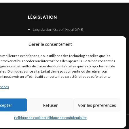
LÉGISLATION
Législation Gasoil Fioul GNR
e
Législation Essence
Gérer le consentement
ion
Législation Adblue
les meilleures expériences, nous utilisons des technologies telles que les
Législation Eau
 stocker et/ou accéder aux informations des appareils. Le fait de consentir à
Législation Lubrifiant
gies nous permettra de traiter des données telles que le comportement de
 les ID uniques sur ce site. Le fait de ne pas consentir ou de retirer son
Législation Phytosanitaire
 peut avoir un effet négatif sur certaines caractéristiques et fonctions.
Législation Rétention
rvices
Législation Déneigement
cepter
Refuser
Voir les préférences
Politique de cookies
Politique de confidentialité