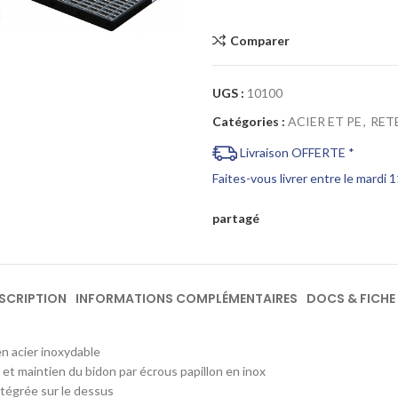
Cliquez pour agrandir
Comparer
UGS :
10100
Catégories :
ACIER ET PE
,
RET
Livraison OFFERTE *
Faites-vous livrer entre le mardi 
partagé
SCRIPTION
INFORMATIONS COMPLÉMENTAIRES
DOCS & FICHE
n acier inoxydable
et maintien du bidon par écrous papillon en inox
tégrée sur le dessus