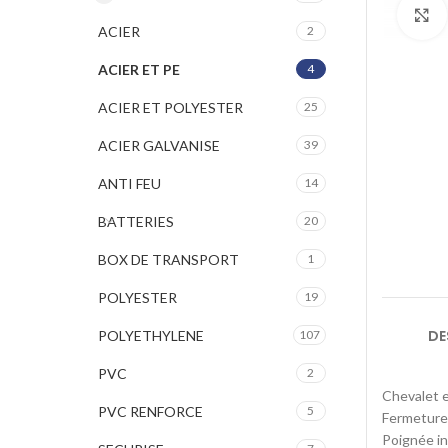
ACIER
2
ACIER ET PE
4
ACIER ET POLYESTER
25
ACIER GALVANISE
39
ANTI FEU
14
BATTERIES
20
BOX DE TRANSPORT
1
POLYESTER
19
DE
POLYETHYLENE
107
PVC
2
Chevalet e
PVC RENFORCE
5
Fermeture 
Poignée in