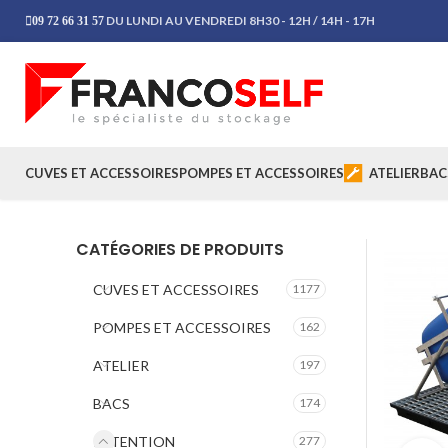
DU LUNDI AU VENDREDI 8H30 - 12H / 14H - 17H
09 72 66 31 57
CUVES ET ACCESSOIRES
POMPES ET ACCESSOIRES
ATELIER
BAC
CATÉGORIES DE PRODUITS
CUVES ET ACCESSOIRES
1177
POMPES ET ACCESSOIRES
162
ATELIER
197
BACS
174
RETENTION
277