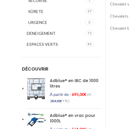
SECURISE
7
Chevalet v
SÛRETE
27
Chevalets
URGENCE
2
Chevalet 
DENEIGEMENT
71
ESPACES VERTS
81
DÉCOUVRIR
Adblue® en IBC de 1000
litres
À partir de :
695,00
€
HT
(
834,00
€
TTC)
Adblue® en vrac pour
1000L