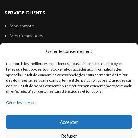
SERVICE CLIENTS
Mon compte
Mes Commandes
Mes devis
Gérer le consentement
Mes Adresses
Pour offrir les meilleures expériences, nous utilisons des technologies
Contact
telles que les cookies pour stocker et/ou accéder aux informations des
appareils. Le fait de consentir à ces technologies nous permettra de traiter
des données telles que le comportement de navigation ou les ID uniques sur
ce site. Le fait de ne pas consentir ou de retirer son consentement peut avoir
INFORMATIONS LÉGALES
un effet négatif sur certaines caractéristiques et fonctions.
Politique de confidentialité
Gérer les services
Conditions générales de vente
Conditions générales d’utilisation
Accepter
Politique de cookies (UE)
Refuser