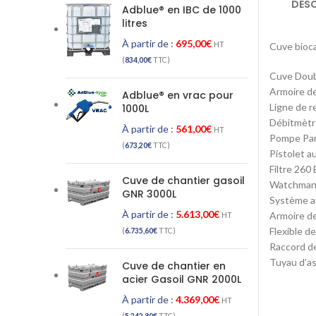
DESC
Adblue® en IBC de 1000
litres
À partir de :
695,00
€
Cuve bioca
HT
(
834,00
€
TTC)
Cuve Doubl
Armoire de
Adblue® en vrac pour
Ligne de r
1000L
Débitmètr
À partir de :
561,00
€
HT
Pompe Pan
(
673,20
€
TTC)
Pistolet 
Filtre 260
Cuve de chantier gasoil
Watchman 
GNR 3000L
Système a
À partir de :
5.613,00
€
Armoire de
HT
Flexible de
(
6.735,60
€
TTC)
Raccord de
Tuyau d’asp
Cuve de chantier en
acier Gasoil GNR 2000L
À partir de :
4.369,00
€
HT