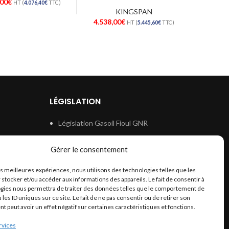
,00
€
HT (
4.076,40
€
TTC)
KINGSPAN
4.538,00
€
HT (
5.445,60
€
TTC)
LÉGISLATION
Législation Gasoil Fioul GNR
e
Législation Essence
Gérer le consentement
ion
Législation Adblue
les meilleures expériences, nous utilisons des technologies telles que les
Législation Eau
 stocker et/ou accéder aux informations des appareils. Le fait de consentir à
Législation Lubrifiant
gies nous permettra de traiter des données telles que le comportement de
 les ID uniques sur ce site. Le fait de ne pas consentir ou de retirer son
Législation Phytosanitaire
 peut avoir un effet négatif sur certaines caractéristiques et fonctions.
Législation Rétention
rvices