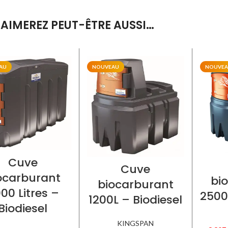
AIMEREZ PEUT-ÊTRE AUSSI…
AU
NOUVEAU
NOUVE
Cuve
Cuve
ocarburant
bi
biocarburant
00 Litres –
2500
1200L – Biodiesel
Biodiesel
KINGSPAN