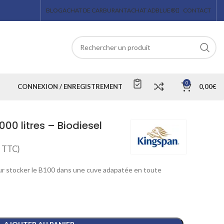
BLOG
ACHAT DE CARBURANT
ACHAT ADBLUE®
CONTACT
0
CONNEXION / ENREGISTREMENT
0,00
€
00 litres – Biodiesel
TTC)
ur stocker le B100 dans une cuve adapatée en toute