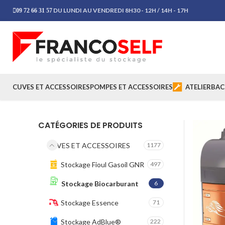
DU LUNDI AU VENDREDI 8H30 - 12H / 14H - 17H
09 72 66 31 57
CUVES ET ACCESSOIRES
POMPES ET ACCESSOIRES
ATELIER
BAC
CATÉGORIES DE PRODUITS
CUVES ET ACCESSOIRES
1177
Stockage Fioul Gasoil GNR
497
Stockage Biocarburant
6
Stockage Essence
71
Stockage AdBlue®
222