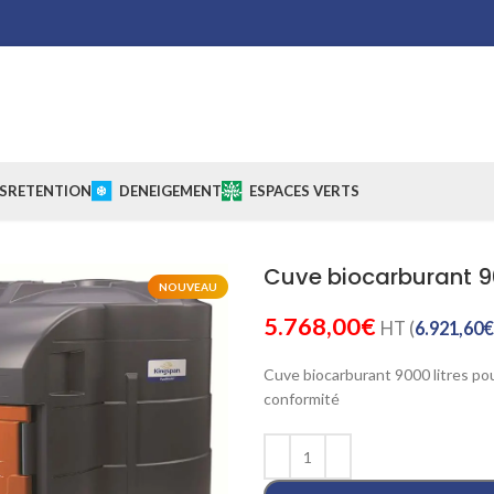
S
RETENTION
DENEIGEMENT
ESPACES VERTS
Cuve biocarburant 90
NOUVEAU
5.768,00
€
HT (
6.921,60
€
Cuve biocarburant 9000 litres po
conformité