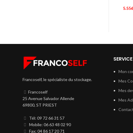
5.556
SERVICE
Mon co
Francoself, le spécialiste du stockage.
Mes C
Mes dev
Francoself
25 Avenue Salvador Allende
Mes Ad
69800, ST PRIEST
Contac
Tél: 09 72 66 31 57
Mobile: 06 63 48 02 90
Fax: 04 86 17 20 71