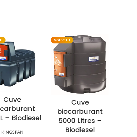
AU
NOUVEAU
NOUVEA
bio
3500L
3.624,
Cuve
Cuve
ocarburant
biocarburant
L – Biodiesel
5000 Litres –
Biodiesel
KINGSPAN