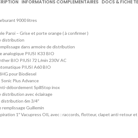
RIPTION
INFORMATIONS COMPLÉMENTAIRES
DOCS & FICHE T
rburant 9000 litres
e Paroi – Grise et porte orange ( à confirmer )
 distribution
emplissage dans armoire de distribution
e analogique PIUSI K33 BIO
ther BIO PIUSI 72 L/min 230V AC
automatique PIUSI A60 BIO
 BHG pour Biodiesel
Sonic Plus Advance
nti-débordement SpillStop inox
 distribution avec éclairage
 distribution 6m 3/4″
 remplissage Guillemin
iration 1″ Vacupress OIL avec : raccords, flotteur, clapet anti-retour et f