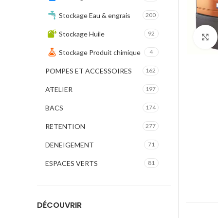
Stockage Eau & engrais
200
Stockage Huile
92
Stockage Produit chimique
4
POMPES ET ACCESSOIRES
162
ATELIER
197
BACS
174
RETENTION
277
DENEIGEMENT
71
ESPACES VERTS
81
DÉCOUVRIR