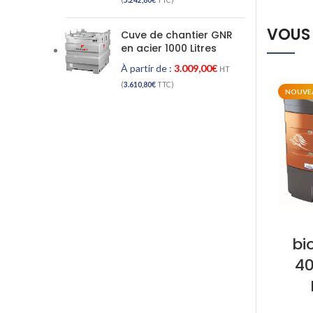
(
5.242,80
€
TTC)
VOUS 
Cuve de chantier GNR
en acier 1000 Litres
À partir de :
3.009,00
€
HT
(
3.610,80
€
TTC)
NOUVE
bi
40