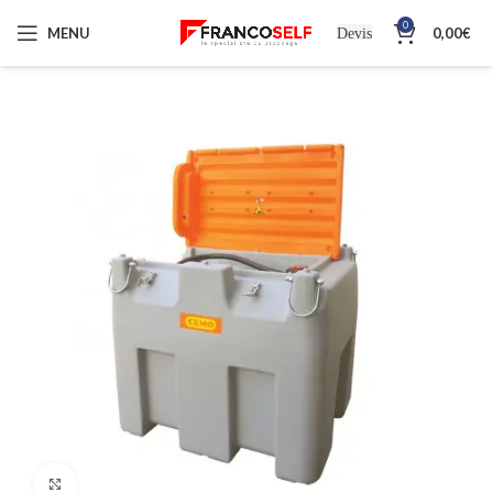
0
MENU
0,00
€
Devis
Cliquez pour agrandir