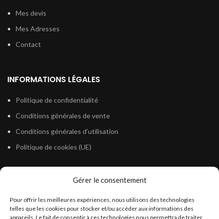
Mes devis
Mes Adresses
Contact
INFORMATIONS LÉGALES
Politique de confidentialité
Conditions générales de vente
Conditions générales d’utilisation
Politique de cookies (UE)
Gérer le consentement
LÉGISLATION
Pour offrir les meilleures expériences, nous utilisons des technologies
Législation Gasoil Fioul GNR
telles que les cookies pour stocker et/ou accéder aux informations des
appareils. Le fait de consentir à ces technologies nous permettra de traiter
Législation Essence