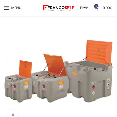
0
MENU
0,00
€
Devis
Cliquez pour agrandir