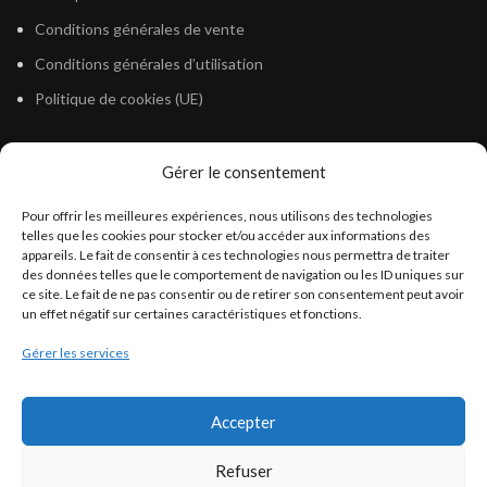
Conditions générales de vente
Conditions générales d’utilisation
Politique de cookies (UE)
Gérer le consentement
LÉGISLATION
Pour offrir les meilleures expériences, nous utilisons des technologies
Législation Gasoil Fioul GNR
telles que les cookies pour stocker et/ou accéder aux informations des
appareils. Le fait de consentir à ces technologies nous permettra de traiter
Législation Essence
des données telles que le comportement de navigation ou les ID uniques sur
Législation Adblue
ce site. Le fait de ne pas consentir ou de retirer son consentement peut avoir
un effet négatif sur certaines caractéristiques et fonctions.
Législation Eau
Gérer les services
Législation Lubrifiant
Législation Phytosanitaire
Accepter
Législation Rétention
Législation Déneigement
Refuser