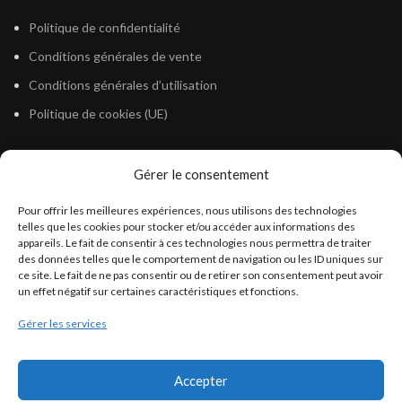
Politique de confidentialité
Conditions générales de vente
Conditions générales d’utilisation
Politique de cookies (UE)
Gérer le consentement
LÉGISLATION
Pour offrir les meilleures expériences, nous utilisons des technologies
Législation Gasoil Fioul GNR
telles que les cookies pour stocker et/ou accéder aux informations des
appareils. Le fait de consentir à ces technologies nous permettra de traiter
Législation Essence
des données telles que le comportement de navigation ou les ID uniques sur
Législation Adblue
ce site. Le fait de ne pas consentir ou de retirer son consentement peut avoir
un effet négatif sur certaines caractéristiques et fonctions.
Législation Eau
Gérer les services
Législation Lubrifiant
Législation Phytosanitaire
Accepter
Législation Rétention