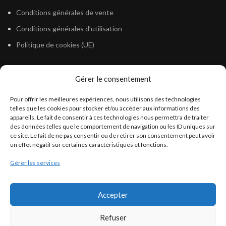
Conditions générales de vente
Conditions générales d’utilisation
Politique de cookies (UE)
Gérer le consentement
LÉGISLATION
Pour offrir les meilleures expériences, nous utilisons des technologies
Législation Gasoil Fioul GNR
telles que les cookies pour stocker et/ou accéder aux informations des
appareils. Le fait de consentir à ces technologies nous permettra de traiter
Législation Essence
des données telles que le comportement de navigation ou les ID uniques sur
Législation Adblue
ce site. Le fait de ne pas consentir ou de retirer son consentement peut avoir
un effet négatif sur certaines caractéristiques et fonctions.
Législation Eau
Gérer les services
Législation Lubrifiant
Législation Phytosanitaire
Accepter
Législation Rétention
Législation Déneigement
Refuser