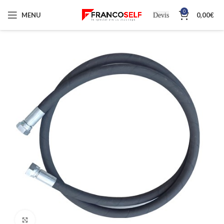
0
MENU
0,00
€
Devis
Cliquez pour agrandir