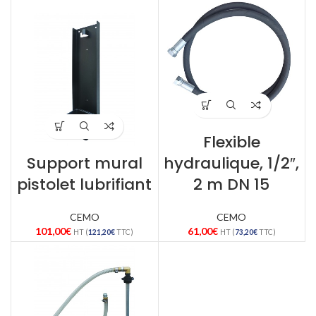
Flexible
Support mural
hydraulique, 1/2″,
pistolet lubrifiant
2 m DN 15
CEMO
CEMO
101,00
€
61,00
€
HT (
121,20
€
TTC)
HT (
73,20
€
TTC)