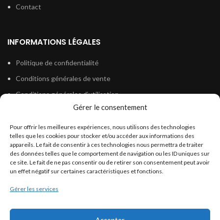
Contact
INFORMATIONS LÉGALES
Politique de confidentialité
Conditions générales de vente
Conditions générales d’utilisation
Gérer le consentement
Politique de cookies (UE)
Pour offrir les meilleures expériences, nous utilisons des technologies
telles que les cookies pour stocker et/ou accéder aux informations des
LÉGISLATION
appareils. Le fait de consentir à ces technologies nous permettra de traiter
des données telles que le comportement de navigation ou les ID uniques sur
ce site. Le fait de ne pas consentir ou de retirer son consentement peut avoir
Législation Gasoil Fioul GNR
un effet négatif sur certaines caractéristiques et fonctions.
Législation Essence
Gérer les services
Législation Adblue
Législation Eau
Accepter