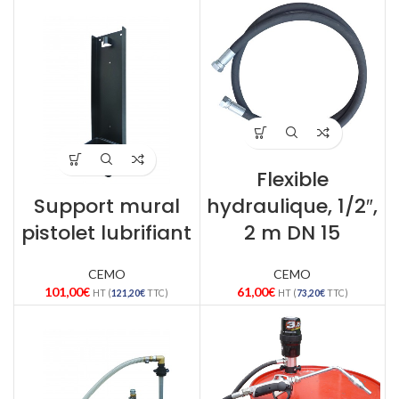
Flexible
Support mural
hydraulique, 1/2″,
pistolet lubrifiant
2 m DN 15
CEMO
CEMO
101,00
€
61,00
€
HT (
121,20
€
TTC)
HT (
73,20
€
TTC)