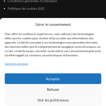
Conditions générales d’utilisation
Politique de cookies (UE)
Gérer le consentement
LÉGISLATION
Pour offrir les meilleures expériences, nous utilisons des technologies
Législation Gasoil Fioul GNR
telles que les cookies pour stocker et/ou accéder aux informations des
appareils. Le fait de consentir à ces technologies nous permettra de traiter
Législation Essence
des données telles que le comportement de navigation ou les ID uniques sur
Législation Adblue
ce site. Le fait de ne pas consentir ou de retirer son consentement peut avoir
un effet négatif sur certaines caractéristiques et fonctions.
Législation Eau
Gérer les services
Législation Lubrifiant
Législation Phytosanitaire
Accepter
Législation Rétention
Législation Déneigement
Refuser
Voir les préférences