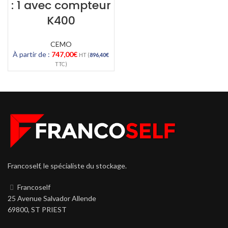
: 1 avec compteur
K400
CEMO
À partir de :
747,00
€
HT (
896,40
€
TTC)
Francoself, le spécialiste du stockage.
Francoself
25 Avenue Salvador Allende
69800, ST PRIEST