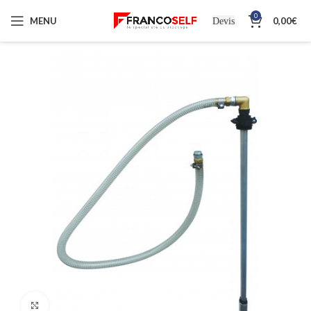
0
MENU
0,00
€
Devis
Cliquez pour agrandir