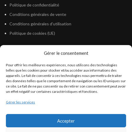
Politique de confidentialité
Conditions générales de vente
Conditions générales d’utilisation
Politique de cookies (UE)
Gérer le consentement
LÉGISLATION
Pour offrir les meilleures expériences, nous utilisons des technologies
Législation Gasoil Fioul GNR
telles que les cookies pour stocker et/ou accéder aux informations des
appareils. Le fait de consentir à ces technologies nous permettra de traiter
Législation Essence
des données telles que le comportement de navigation ou les ID uniques sur
Législation Adblue
ce site. Le fait de ne pas consentir ou de retirer son consentement peut avoir
un effet négatif sur certaines caractéristiques et fonctions.
Législation Eau
Gérer les services
Législation Lubrifiant
Législation Phytosanitaire
Accepter
Législation Rétention