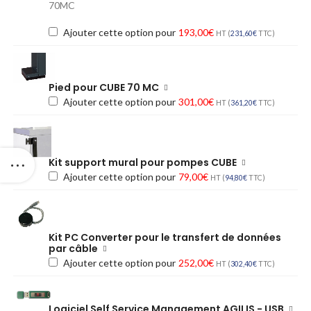
70MC
Ajouter cette option pour
193,00
€
HT (
231,60
€
TTC)
Pied pour CUBE 70 MC
Ajouter cette option pour
301,00
€
HT (
361,20
€
TTC)
Kit support mural pour pompes CUBE
Ajouter cette option pour
79,00
€
HT (
94,80
€
TTC)
Kit PC Converter pour le transfert de données
par câble
Ajouter cette option pour
252,00
€
HT (
302,40
€
TTC)
Logiciel Self Service Management AGILIS - USB