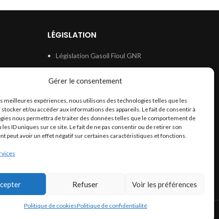
LÉGISLATION
Législation Gasoil Fioul GNR
e
Législation Essence
Gérer le consentement
ion
Législation Adblue
les meilleures expériences, nous utilisons des technologies telles que les
Législation Eau
 stocker et/ou accéder aux informations des appareils. Le fait de consentir à
Législation Lubrifiant
gies nous permettra de traiter des données telles que le comportement de
 les ID uniques sur ce site. Le fait de ne pas consentir ou de retirer son
Législation Phytosanitaire
 peut avoir un effet négatif sur certaines caractéristiques et fonctions.
Législation Rétention
rvices
Législation Déneigement
cepter
Refuser
Voir les préférences
Politique de cookies
Politique de confidentialité