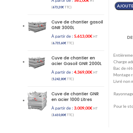
À partir de :
561,00
€
HT
AJOUTE
(
673,20
€
TTC)
Cuve de chantier gasoil
GNR 3000L
À partir de :
5.613,00
€
DE
HT
(
6.735,60
€
TTC)
Entièremen
Cuve de chantier en
Charge adm
acier Gasoil GNR 2000L
Bac de rét
À partir de :
4.369,00
€
HT
Montage ra
(
5.242,80
€
TTC)
Livré non
Cuve de chantier GNR
Rayonnage
en acier 1000 Litres
Pour le sto
À partir de :
3.009,00
€
HT
(
3.610,80
€
TTC)