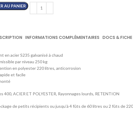
R AU PANIER
SCRIPTION
INFORMATIONS COMPLÉMENTAIRES
DOCS & FICHE
t en acier S235 galvanisé à chaud
issible par niveau 250 kg
ention en polyester 220 litres, anticorrosion
pide et facile
 monté
s 400, ACIER ET POLYESTER, Rayonnages lourds, RETENTION
ckage de petits récipients ou jusqu’à 4 fûts de 60 litres ou 2 fûts de 220 