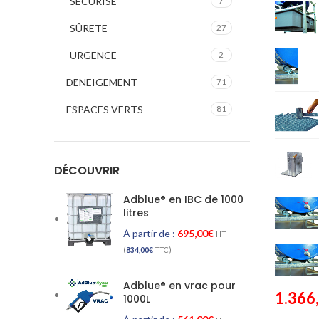
SECURISE
7
SÛRETE
27
URGENCE
2
DENEIGEMENT
71
ESPACES VERTS
81
DÉCOUVRIR
Adblue® en IBC de 1000
litres
À partir de :
695,00
€
HT
(
834,00
€
TTC)
Adblue® en vrac pour
1.366
1000L