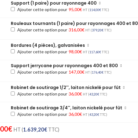
Support (1 paire) pour rayonnage 400
Ajouter cette option pour
95,00
€
HT (
114,00
€
TTC)
Rouleaux tournants (1 paire) pour rayonnages 400 et 8
Ajouter cette option pour
316,00
€
HT (
379,20
€
TTC)
Bordures (4 pièces), galvanisées
Ajouter cette option pour
98,00
€
HT (
117,60
€
TTC)
Support jerrycane pour rayonnages 400 et 800
Ajouter cette option pour
147,00
€
HT (
176,40
€
TTC)
Robinet de soutirage 1/2'', laiton nickelé pour fût
Ajouter cette option pour
36,00
€
HT (
43,20
€
TTC)
Robinet de soutirage 3/4'', laiton nickelé pour fût
Ajouter cette option pour
36,00
€
HT (
43,20
€
TTC)
,00
€
HT (
1.639,20
€
TTC)