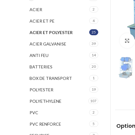
ACIER
2
ACIER ET PE
4
ACIER ET POLYESTER
25
ACIER GALVANISE
39
ANTI FEU
14
BATTERIES
20
BOX DE TRANSPORT
1
POLYESTER
19
POLYETHYLENE
107
PVC
2
PVC RENFORCE
5
Option