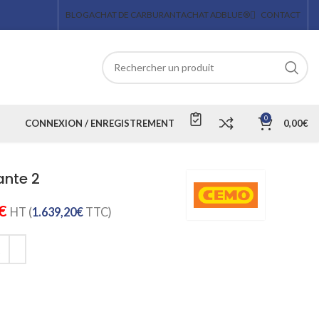
BLOG
ACHAT DE CARBURANT
ACHAT ADBLUE®
CONTACT
0
CONNEXION / ENREGISTREMENT
0,00
€
ante 2
€
HT (
1.639,20
€
TTC)