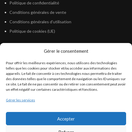
Politique de confidentialité
Conditions générales de vente
Conditions générales d’utilisation
Politique de cookies (UE)
Gérer le consentement
LÉGISLATION
Pour offrir les meilleures expériences, nous utilisons des technologies
Législation Gasoil Fioul GNR
telles que les cookies pour stocker et/ou accéder aux informations des
appareils. Le fait de consentir à ces technologies nous permettra de traiter
Législation Essence
des données telles que le comportement de navigation ou les ID uniques sur
Législation Adblue
ce site. Le fait de ne pas consentir ou de retirer son consentement peut avoir
un effet négatif sur certaines caractéristiques et fonctions.
Législation Eau
Gérer les services
Législation Lubrifiant
Législation Phytosanitaire
Accepter
Législation Rétention
Législation Déneigement
Refuser