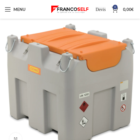
0
MENU
0,00
€
Devis
Cliquez pour agrandir