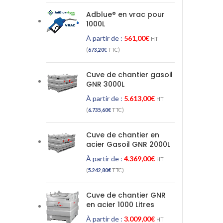
Adblue® en vrac pour
1000L
À partir de :
561,00
€
HT
(
673,20
€
TTC)
Cuve de chantier gasoil
GNR 3000L
À partir de :
5.613,00
€
HT
(
6.735,60
€
TTC)
Cuve de chantier en
acier Gasoil GNR 2000L
À partir de :
4.369,00
€
HT
(
5.242,80
€
TTC)
Cuve de chantier GNR
en acier 1000 Litres
À partir de :
3.009,00
€
HT