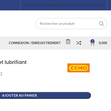
BLOG
ACHAT DE CARBURANT
ACHAT ADBLUE®
CONTACT
0
CONNEXION / ENREGISTREMENT
0,00
€
t lubrifiant
)
AJOUTER AU PANIER