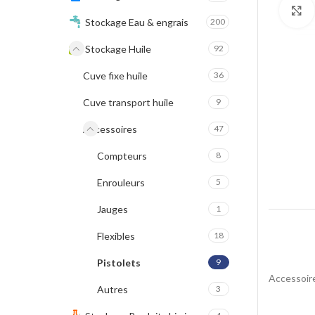
Stockage Eau & engrais
200
Stockage Huile
92
Cuve fixe huile
36
Cuve transport huile
9
Accessoires
47
Compteurs
8
Enrouleurs
5
Jauges
1
Flexibles
18
Pistolets
9
Accessoi
Autres
3