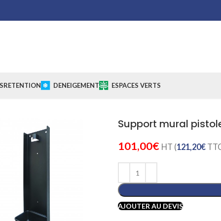
S
RETENTION
DENEIGEMENT
ESPACES VERTS
Support mural pistole
101,00
€
HT (
121,20
€
TTC
AJOUTER AU DEVIS