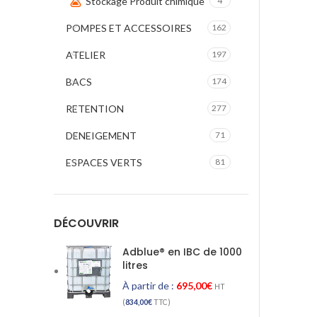
Stockage Produit chimique
4
POMPES ET ACCESSOIRES
162
ATELIER
197
BACS
174
RETENTION
277
DENEIGEMENT
71
ESPACES VERTS
81
DÉCOUVRIR
Adblue® en IBC de 1000
litres
À partir de :
695,00
€
HT
(
834,00
€
TTC)