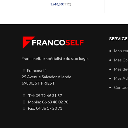
(
3.610,80
€
TTC)
SERVICE
Mon co
Francoself, le spécialiste du stockage.
Mes C
Mes dev
Francoself
25 Avenue Salvador Allende
Mes Ad
69800, ST PRIEST
Contac
Tél: 09 72 66 31 57
Mobile: 06 63 48 02 90
Fax: 04 86 17 20 71