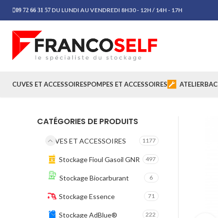
DU LUNDI AU VENDREDI 8H30 - 12H / 14H - 17H
09 72 66 31 57
CUVES ET ACCESSOIRES
POMPES ET ACCESSOIRES
ATELIER
BAC
CATÉGORIES DE PRODUITS
CUVES ET ACCESSOIRES
1177
Stockage Fioul Gasoil GNR
497
Stockage Biocarburant
6
Stockage Essence
71
Stockage AdBlue®
222