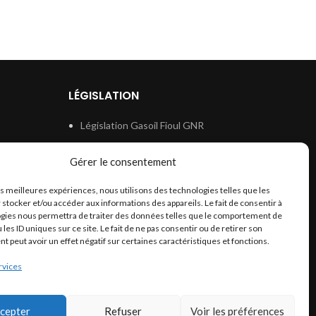
LÉGISLATION
Législation Gasoil Fioul GNR
e
Législation Essence
Gérer le consentement
ion
Législation Adblue
les meilleures expériences, nous utilisons des technologies telles que les
Législation Eau
 stocker et/ou accéder aux informations des appareils. Le fait de consentir à
Législation Lubrifiant
gies nous permettra de traiter des données telles que le comportement de
 les ID uniques sur ce site. Le fait de ne pas consentir ou de retirer son
Législation Phytosanitaire
 peut avoir un effet négatif sur certaines caractéristiques et fonctions.
Législation Rétention
rvices
Législation Déneigement
cepter
Refuser
Voir les préférences