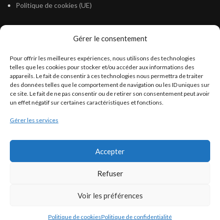
Politique de cookies (UE)
Gérer le consentement
LÉGISLATION
Pour offrir les meilleures expériences, nous utilisons des technologies
Législation Gasoil Fioul GNR
telles que les cookies pour stocker et/ou accéder aux informations des
appareils. Le fait de consentir à ces technologies nous permettra de traiter
Législation Essence
des données telles que le comportement de navigation ou les ID uniques sur
Législation Adblue
ce site. Le fait de ne pas consentir ou de retirer son consentement peut avoir
un effet négatif sur certaines caractéristiques et fonctions.
Législation Eau
Gérer les services
Législation Lubrifiant
Législation Phytosanitaire
Accepter
Législation Rétention
Législation Déneigement
Refuser
Voir les préférences
Politique de cookies
Politique de confidentialité