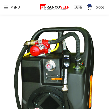
0
MENU
0,00
€
Devis