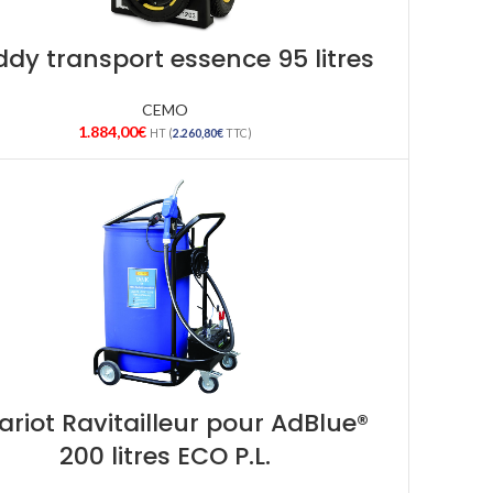
dy transport essence 95 litres
CEMO
1.884,00
€
HT (
2.260,80
€
TTC)
riot Ravitailleur pour AdBlue®
200 litres ECO P.L.