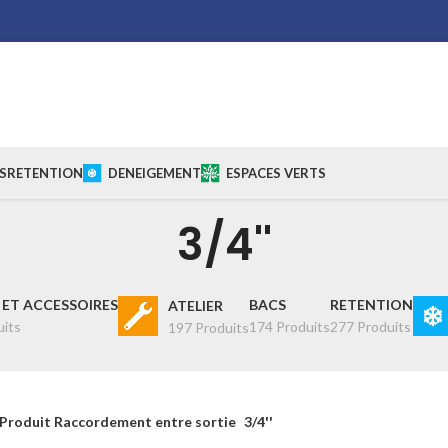
S
RETENTION
DENEIGEMENT
ESPACES VERTS
3/4''
ET ACCESSOIRES
BACS
RETENTION
ATELIER
uits
174 Produits
277 Produits
197 Produits
Produit Raccordement entre sortie
3/4''