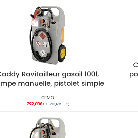
C
Caddy Ravitailleur gasoil 100l,
po
mpe manuelle, pistolet simple
CEMO
792,00
€
HT (
950,40
€
TTC)