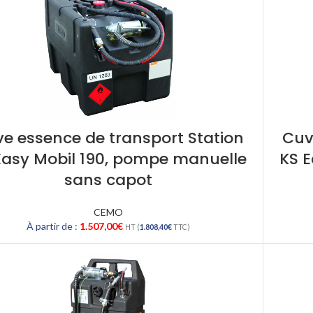
e essence de transport Station
Cuv
Easy Mobil 190, pompe manuelle
KS 
sans capot
CEMO
À partir de :
1.507,00
€
HT (
1.808,40
€
TTC)