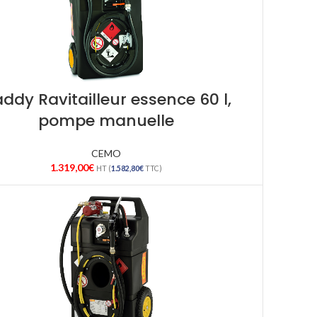
ddy Ravitailleur essence 60 l,
pompe manuelle
CEMO
1.319,00
€
HT (
1.582,80
€
TTC)