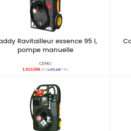
addy Ravitailleur essence 95 l,
Ca
pompe manuelle
CEMO
1.413,00
€
HT (
1.695,60
€
TTC)