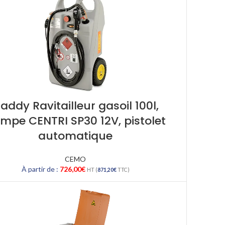
addy Ravitailleur gasoil 100l,
mpe CENTRI SP30 12V, pistolet
automatique
CEMO
À partir de :
726,00
€
HT (
871,20
€
TTC)