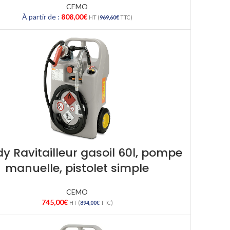
CEMO
À partir de :
808,00
€
HT (
969,60
€
TTC)
y Ravitailleur gasoil 60l, pompe
manuelle, pistolet simple
CEMO
745,00
€
HT (
894,00
€
TTC)