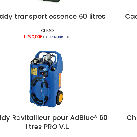
ddy transport essence 60 litres
Cad
CEMO
1.790,00
€
HT (
2.148,00
€
TTC)
dy Ravitailleur pour AdBlue® 60
Cha
litres PRO V.L.