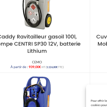
Caddy Ravitailleur gasoil 100l,
Cuv
mpe CENTRI SP30 12V, batterie
Mob
Lithium
CEMO
À partir de :
939,00
€
HT (
1.126,80
€
TTC)
Pour offrir 
cookies pour