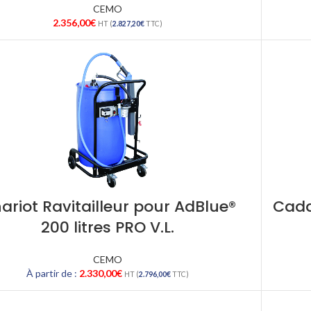
CEMO
2.356,00
€
HT (
2.827,20
€
TTC)
ariot Ravitailleur pour AdBlue®
Cadd
200 litres PRO V.L.
CEMO
À partir de :
2.330,00
€
HT (
2.796,00
€
TTC)