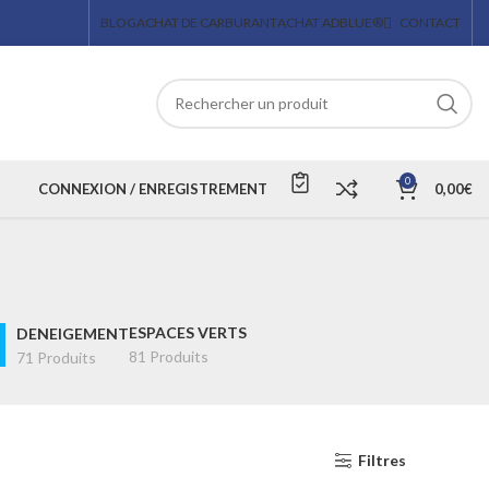
BLOG
ACHAT DE CARBURANT
ACHAT ADBLUE®
CONTACT
0
CONNEXION / ENREGISTREMENT
0,00
€
ESPACES VERTS
DENEIGEMENT
81 Produits
71 Produits
Filtres