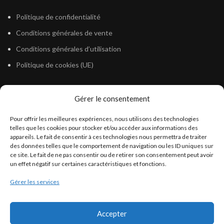
Politique de confidentialité
Conditions générales de vente
Conditions générales d’utilisation
Politique de cookies (UE)
Gérer le consentement
LÉGISLATION
Pour offrir les meilleures expériences, nous utilisons des technologies
Législation Gasoil Fioul GNR
telles que les cookies pour stocker et/ou accéder aux informations des
appareils. Le fait de consentir à ces technologies nous permettra de traiter
Législation Essence
des données telles que le comportement de navigation ou les ID uniques sur
Législation Adblue
ce site. Le fait de ne pas consentir ou de retirer son consentement peut avoir
un effet négatif sur certaines caractéristiques et fonctions.
Législation Eau
Gérer les services
Législation Lubrifiant
Législation Phytosanitaire
Accepter
Législation Rétention