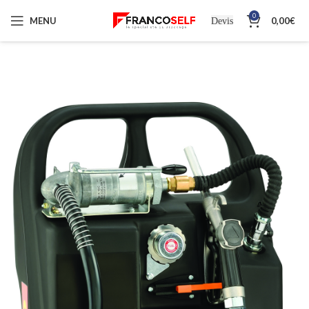
0
MENU
0,00
€
Devis