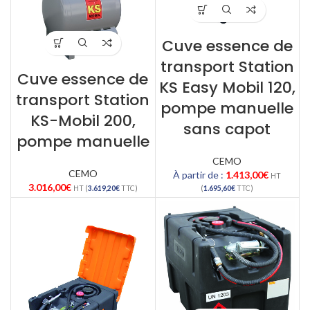
Cuve essence de
transport Station
Cuve essence de
KS Easy Mobil 120,
transport Station
pompe manuelle
KS-Mobil 200,
sans capot
pompe manuelle
CEMO
CEMO
À partir de :
1.413,00
€
HT
3.016,00
€
HT (
3.619,20
€
TTC)
(
1.695,60
€
TTC)