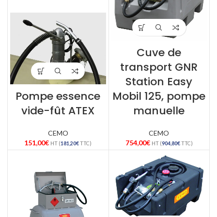
Cuve de
transport GNR
Station Easy
Pompe essence
Mobil 125, pompe
vide-fût ATEX
manuelle
CEMO
CEMO
151,00
€
754,00
€
HT (
181,20
€
TTC)
HT (
904,80
€
TTC)