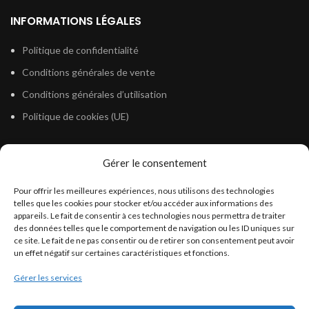
INFORMATIONS LÉGALES
Politique de confidentialité
Conditions générales de vente
Conditions générales d’utilisation
Politique de cookies (UE)
Gérer le consentement
LÉGISLATION
Pour offrir les meilleures expériences, nous utilisons des technologies
Législation Gasoil Fioul GNR
telles que les cookies pour stocker et/ou accéder aux informations des
appareils. Le fait de consentir à ces technologies nous permettra de traiter
Législation Essence
des données telles que le comportement de navigation ou les ID uniques sur
Législation Adblue
ce site. Le fait de ne pas consentir ou de retirer son consentement peut avoir
un effet négatif sur certaines caractéristiques et fonctions.
Législation Eau
Gérer les services
Législation Lubrifiant
Législation Phytosanitaire