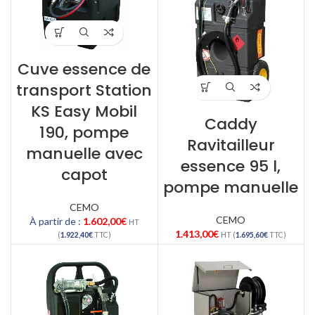
Cuve essence de
transport Station
KS Easy Mobil
Caddy
190, pompe
Ravitailleur
manuelle avec
essence 95 l,
capot
pompe manuelle
CEMO
CEMO
À partir de :
1.602,00
€
HT
1.413,00
€
(
1.922,40
€
TTC)
HT (
1.695,60
€
TTC)