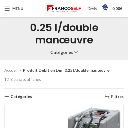
0
MENU
0,00
€
Devis
0.25 l/double
manœuvre
Catégories
Accueil
Produit Débit en L/m
0.25 l/double manœuvre
12 résultats affichés
Catégories
Filtres