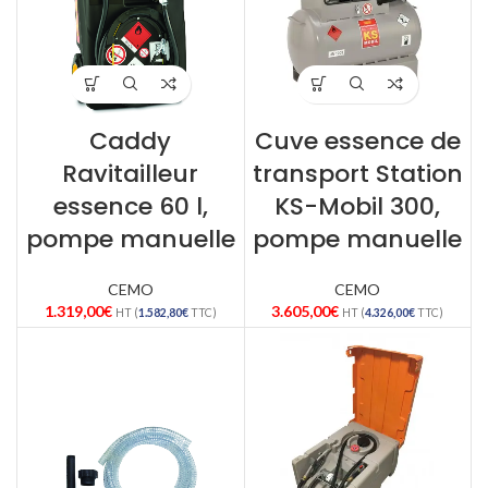
Caddy
Cuve essence de
Ravitailleur
transport Station
essence 60 l,
KS-Mobil 300,
pompe manuelle
pompe manuelle
CEMO
CEMO
1.319,00
€
3.605,00
€
HT (
1.582,80
€
TTC)
HT (
4.326,00
€
TTC)