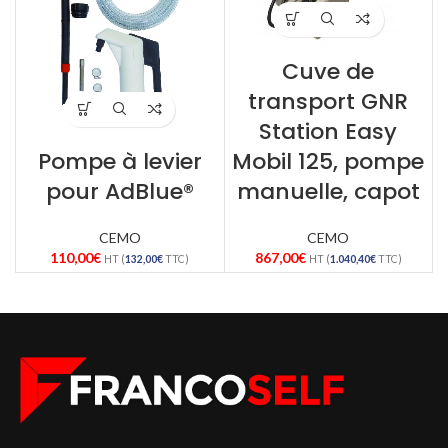
Cuve de
transport GNR
Station Easy
Pompe à levier
Mobil 125, pompe
pour AdBlue®
manuelle, capot
CEMO
CEMO
110,00
€
867,00
€
HT (
132,00
€
TTC)
HT (
1.040,40
€
TTC)