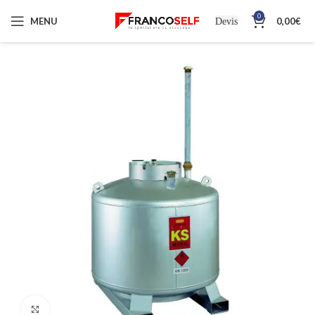
0
MENU
0,00
€
Devis
Cliquez pour agrandir