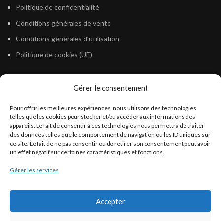
Politique de confidentialité
Conditions générales de vente
Conditions générales d’utilisation
Politique de cookies (UE)
Gérer le consentement
LÉGISLATION
Pour offrir les meilleures expériences, nous utilisons des technologies
Législation Gasoil Fioul GNR
telles que les cookies pour stocker et/ou accéder aux informations des
appareils. Le fait de consentir à ces technologies nous permettra de traiter
Législation Essence
des données telles que le comportement de navigation ou les ID uniques sur
Législation Adblue
ce site. Le fait de ne pas consentir ou de retirer son consentement peut avoir
un effet négatif sur certaines caractéristiques et fonctions.
Législation Eau
Gérer les services
Législation Lubrifiant
Législation Phytosanitaire
Accepter
Législation Rétention