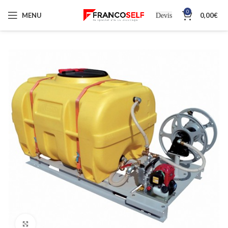
0
MENU
0,00
€
Devis
Cliquez pour agrandir