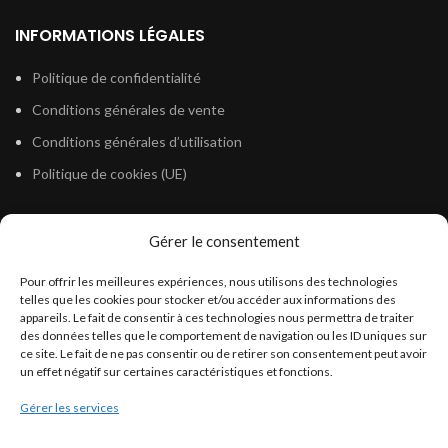
INFORMATIONS LÉGALES
Politique de confidentialité
Conditions générales de vente
Conditions générales d’utilisation
Politique de cookies (UE)
Gérer le consentement
LÉGISLATION
Pour offrir les meilleures expériences, nous utilisons des technologies
Législation Gasoil Fioul GNR
telles que les cookies pour stocker et/ou accéder aux informations des
appareils. Le fait de consentir à ces technologies nous permettra de traiter
Législation Essence
des données telles que le comportement de navigation ou les ID uniques sur
Législation Adblue
ce site. Le fait de ne pas consentir ou de retirer son consentement peut avoir
un effet négatif sur certaines caractéristiques et fonctions.
Législation Eau
Gérer les services
Législation Lubrifiant
Législation Phytosanitaire