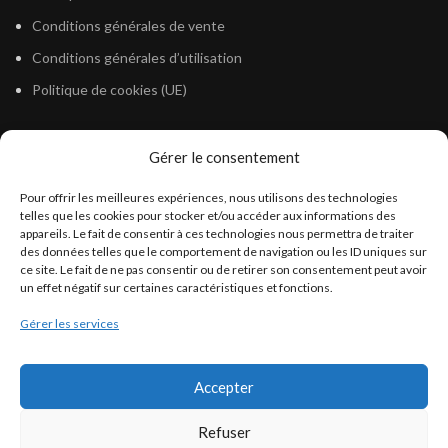
Conditions générales de vente
Conditions générales d’utilisation
Politique de cookies (UE)
Gérer le consentement
LÉGISLATION
Pour offrir les meilleures expériences, nous utilisons des technologies
Législation Gasoil Fioul GNR
telles que les cookies pour stocker et/ou accéder aux informations des
appareils. Le fait de consentir à ces technologies nous permettra de traiter
Législation Essence
des données telles que le comportement de navigation ou les ID uniques sur
Législation Adblue
ce site. Le fait de ne pas consentir ou de retirer son consentement peut avoir
un effet négatif sur certaines caractéristiques et fonctions.
Législation Eau
Gérer les services
Législation Lubrifiant
Législation Phytosanitaire
Accepter
Législation Rétention
Législation Déneigement
Refuser