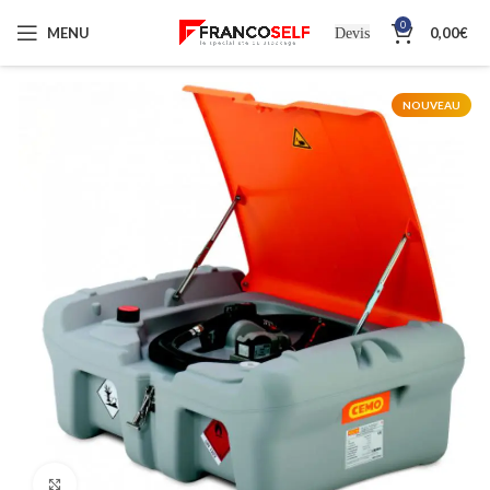
0
MENU
0,00
€
Devis
NOUVEAU
Cliquez pour agrandir