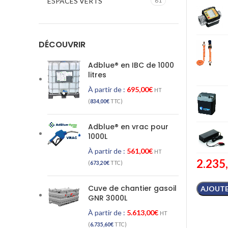
ESPACES VERTS
81
DÉCOUVRIR
Adblue® en IBC de 1000
litres
À partir de :
695,00
€
HT
(
834,00
€
TTC)
Adblue® en vrac pour
1000L
À partir de :
561,00
€
HT
2.235
(
673,20
€
TTC)
Cuve de chantier gasoil
AJOUTE
GNR 3000L
À partir de :
5.613,00
€
HT
(
6.735,60
€
TTC)