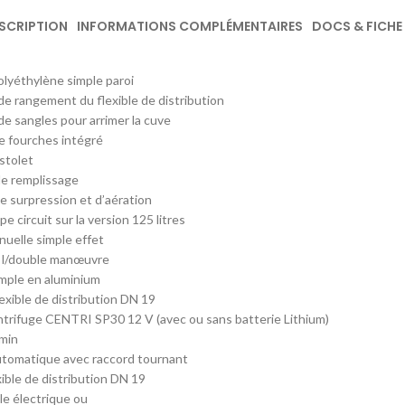
SCRIPTION
INFORMATIONS COMPLÉMENTAIRES
DOCS & FICHE
lyéthylène simple paroi
 de rangement du flexible de distribution
e sangles pour arrimer la cuve
e fourches intégré
stolet
e remplissage
 surpression et d’aération
 circuit sur la version 125 litres
uelle simple effet
5 l/double manœuvre
imple en aluminium
lexible de distribution DN 19
rifuge CENTRI SP30 12 V (avec ou sans batterie Lithium)
/min
utomatique avec raccord tournant
xible de distribution DN 19
le électrique ou