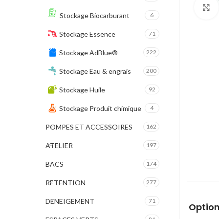
Stockage Biocarburant
6
Stockage Essence
71
Stockage AdBlue®
222
Stockage Eau & engrais
200
Stockage Huile
92
Stockage Produit chimique
4
POMPES ET ACCESSOIRES
162
ATELIER
197
BACS
174
RETENTION
277
DENEIGEMENT
71
Option