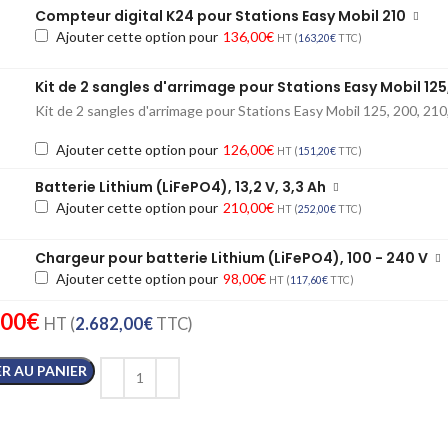
Compteur digital K24 pour Stations Easy Mobil 210
Ajouter cette option pour
136,00
€
HT (
163,20
€
TTC)
Kit de 2 sangles d'arrimage pour Stations Easy Mobil 12
Kit de 2 sangles d'arrimage pour Stations Easy Mobil 125, 200, 2
Ajouter cette option pour
126,00
€
HT (
151,20
€
TTC)
Batterie Lithium (LiFePO4), 13,2 V, 3,3 Ah
Ajouter cette option pour
210,00
€
HT (
252,00
€
TTC)
Chargeur pour batterie Lithium (LiFePO4), 100 - 240 V
Ajouter cette option pour
98,00
€
HT (
117,60
€
TTC)
,00
€
HT (
2.682,00
€
TTC)
R AU PANIER