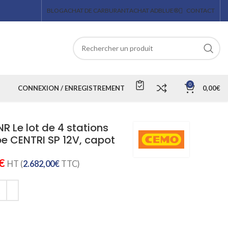
BLOG
ACHAT DE CARBURANT
ACHAT ADBLUE®
CONTACT
0
CONNEXION / ENREGISTREMENT
0,00
€
R Le lot de 4 stations
e CENTRI SP 12V, capot
€
HT (
2.682,00
€
TTC)