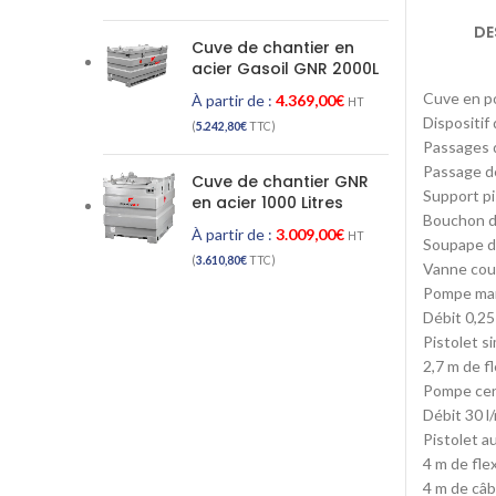
DE
Cuve de chantier en
acier Gasoil GNR 2000L
Cuve en po
À partir de :
4.369,00
€
HT
Dispositif
(
5.242,80
€
TTC)
Passages d
Passage d
Cuve de chantier GNR
Support pi
en acier 1000 Litres
Bouchon d
À partir de :
3.009,00
€
HT
Soupape de
(
3.610,80
€
TTC)
Vanne coupe
Pompe man
Débit 0,2
Pistolet s
2,7 m de f
Pompe cent
Débit 30 l
Pistolet a
4 m de fle
4 m de câb