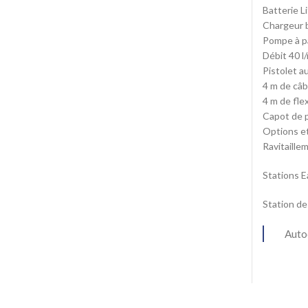
Batterie L
Chargeur b
Pompe à p
Débit 40 l
Pistolet a
4 m de câb
4 m de fle
Capot de p
Options et
Ravitaille
Stations 
Station de 
Autoc