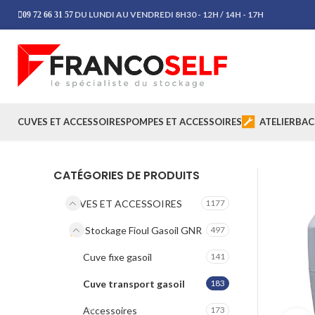
DU LUNDI AU VENDREDI 8H30 - 12H / 14H - 17H
09 72 66 31 57
CUVES ET ACCESSOIRES
POMPES ET ACCESSOIRES
ATELIER
BAC
CATÉGORIES DE PRODUITS
CUVES ET ACCESSOIRES
1177
Stockage Fioul Gasoil GNR
497
Cuve fixe gasoil
141
Cuve transport gasoil
183
Accessoires
173