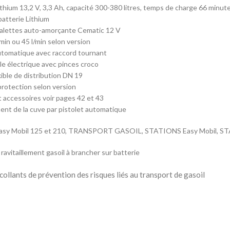
ithium 13,2 V, 3,3 Ah, capacité 300-380 litres, temps de charge 66 minut
atterie Lithium
alettes auto-amorçante Cematic 12 V
/min ou 45 l/min selon version
utomatique avec raccord tournant
le électrique avec pinces croco
xible de distribution DN 19
rotection selon version
 accessoires voir pages 42 et 43
ment de la cuve par pistolet automatique
Easy Mobil 125 et 210, TRANSPORT GASOIL, STATIONS Easy Mobil, 
ravitaillement gasoil à brancher sur batterie
ollants de prévention des risques liés au transport de gasoil