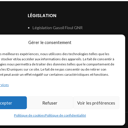
LÉGISLATION
Législation Gasoil Fioul GNR
e
Législation Essence
Gérer le consentement
ion
Législation Adblue
les meilleures expériences, nous utilisons des technologies telles que les
Législation Eau
 stocker et/ou accéder aux informations des appareils. Le fait de consentir à
Législation Lubrifiant
gies nous permettra de traiter des données telles que le comportement de
 les ID uniques sur ce site. Le fait de ne pas consentir ou de retirer son
Législation Phytosanitaire
 peut avoir un effet négatif sur certaines caractéristiques et fonctions.
Législation Rétention
rvices
Législation Déneigement
cepter
Refuser
Voir les préférences
Politique de cookies
Politique de confidentialité