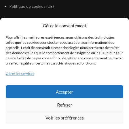
Politique de cookies (UE)
Gérer le consentement
LÉGISLATION
Pour offrir les meilleures expériences, nous utilisons des technologies
Législation Gasoil Fioul GNR
telles que les cookies pour stocker et/ou accéder aux informations des
appareils. Le fait de consentir à ces technologies nous permettra de traiter
Législation Essence
des données telles que le comportement de navigation ou les ID uniques sur
Législation Adblue
ce site. Le fait de ne pas consentir ou de retirer son consentement peut avoir
un effet négatif sur certaines caractéristiques et fonctions.
Législation Eau
Gérer les services
Législation Lubrifiant
Législation Phytosanitaire
Accepter
Législation Rétention
Législation Déneigement
Refuser
Voir les préférences