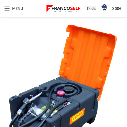
0
MENU
0,00
€
Devis