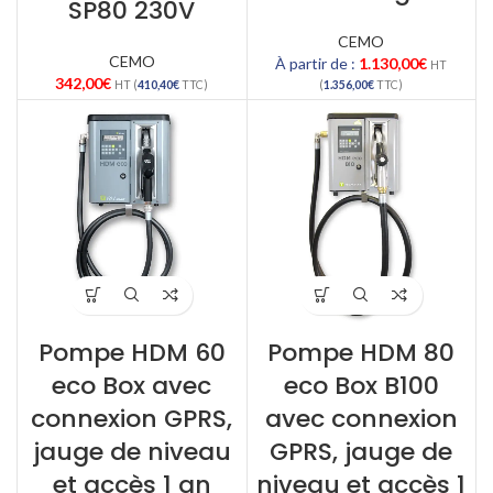
SP80 230V
CEMO
CEMO
À partir de :
1.130,00
€
HT
342,00
€
HT (
410,40
€
TTC)
(
1.356,00
€
TTC)
Pompe HDM 60
Pompe HDM 80
eco Box avec
eco Box B100
connexion GPRS,
avec connexion
jauge de niveau
GPRS, jauge de
et accès 1 an
niveau et accès 1