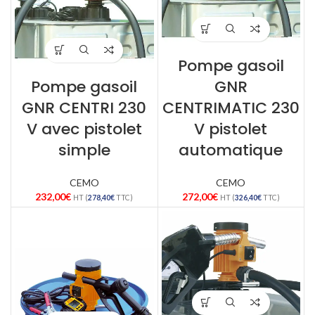
Pompe gasoil
Pompe gasoil
GNR
GNR CENTRI 230
CENTRIMATIC 230
V avec pistolet
V pistolet
simple
automatique
CEMO
CEMO
232,00
€
272,00
€
HT (
278,40
€
TTC)
HT (
326,40
€
TTC)