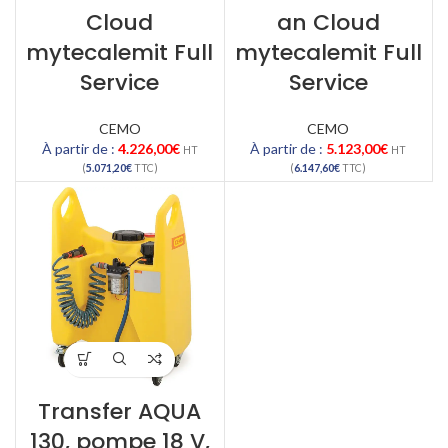
Cloud
an Cloud
mytecalemit Full
mytecalemit Full
Service
Service
CEMO
CEMO
À partir de :
4.226,00
€
À partir de :
5.123,00
€
HT
HT
(
5.071,20
€
TTC)
(
6.147,60
€
TTC)
Transfer AQUA
130, pompe 18 V,