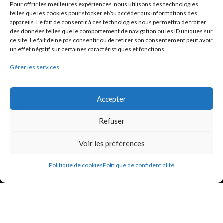
Pour offrir les meilleures expériences, nous utilisons des technologies
Conditions générales de vente
telles que les cookies pour stocker et/ou accéder aux informations des
appareils. Le fait de consentir à ces technologies nous permettra de traiter
Conditions générales d’utilisation
des données telles que le comportement de navigation ou les ID uniques sur
Politique de cookies (UE)
ce site. Le fait de ne pas consentir ou de retirer son consentement peut avoir
un effet négatif sur certaines caractéristiques et fonctions.
Gérer les services
LÉGISLATION
Législation Gasoil Fioul GNR
Accepter
Législation Essence
Refuser
Législation Adblue
Voir les préférences
Législation Eau
Législation Lubrifiant
Politique de cookies
Politique de confidentialité
Législation Phytosanitaire
Législation Rétention
Législation Déneigement