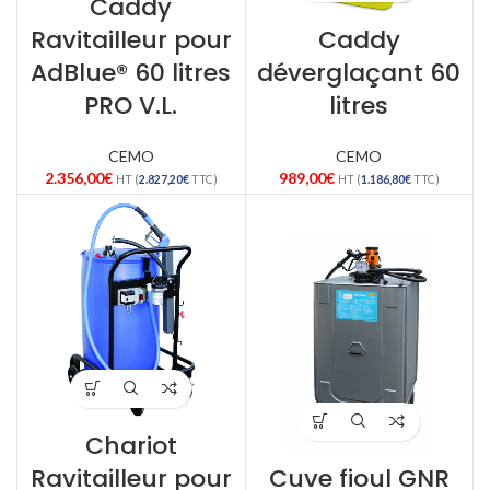
Caddy
Ravitailleur pour
Caddy
AdBlue® 60 litres
déverglaçant 60
PRO V.L.
litres
CEMO
CEMO
2.356,00
€
989,00
€
HT (
2.827,20
€
TTC)
HT (
1.186,80
€
TTC)
Chariot
Ravitailleur pour
Cuve fioul GNR