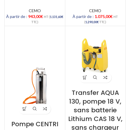
CEMO
CEMO
À partir de :
943,00
€
À partir de :
1.075,00
€
HT (
1.131,60
€
HT
TTC)
(
1.290,00
€
TTC)
Transfer AQUA
130, pompe 18 V,
sans batterie
Lithium CAS 18 V,
Pompe CENTRI
sans chargeur