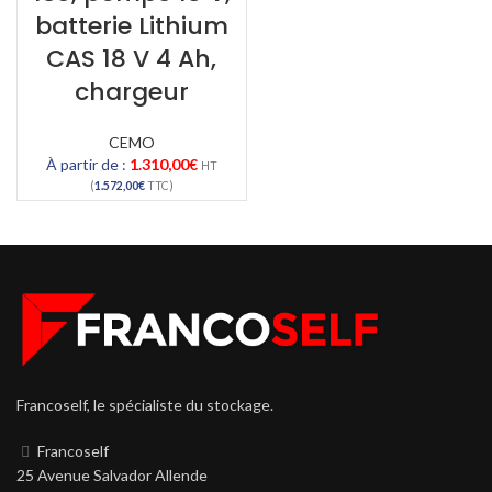
batterie Lithium
CAS 18 V 4 Ah,
chargeur
CEMO
À partir de :
1.310,00
€
HT
(
1.572,00
€
TTC)
Francoself, le spécialiste du stockage.
Francoself
25 Avenue Salvador Allende