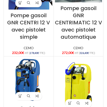
Pompe gasoil
Pompe gasoil
GNR
GNR CENTRI 12 V
CENTRIMATIC 12 V
avec pistolet
avec pistolet
simple
automatique
CEMO
CEMO
232,00
€
272,00
€
HT (
278,40
€
TTC)
HT (
326,40
€
TTC)