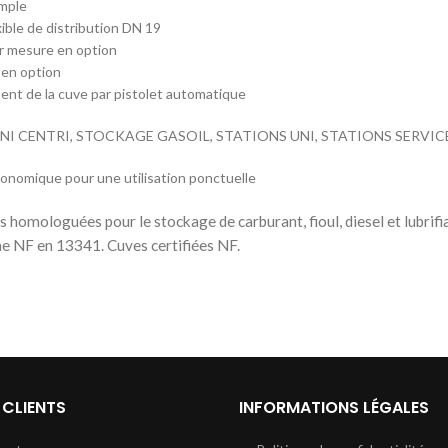
imple
xible de distribution DN 19
ur mesure en option
en option
ment de la cuve par pistolet automatique
 UNI CENTRI, STOCKAGE GASOIL, STATIONS UNI, STATIONS SERVIC
onomique pour une utilisation ponctuelle
 homologuées pour le stockage de carburant, fioul, diesel et lubrifi
e NF en 13341. Cuves certifiées NF.
 CLIENTS
INFORMATIONS LÉGALES