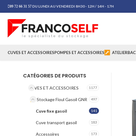
DU LUNDI AU VENDREDI 8H30 - 12H / 14H - 17H
09 72 66 31 57
CUVES ET ACCESSOIRES
POMPES ET ACCESSOIRES
ATELIER
BAC
CATÉGORIES DE PRODUITS
CUVES ET ACCESSOIRES
1177
Stockage Fioul Gasoil GNR
497
Cuve fixe gasoil
141
Cuve transport gasoil
183
Accessoires
173