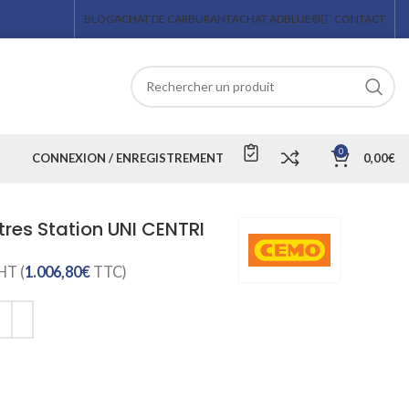
BLOG
ACHAT DE CARBURANT
ACHAT ADBLUE®
CONTACT
0
CONNEXION / ENREGISTREMENT
0,00
€
tres Station UNI CENTRI
HT (
1.006,80
€
TTC)