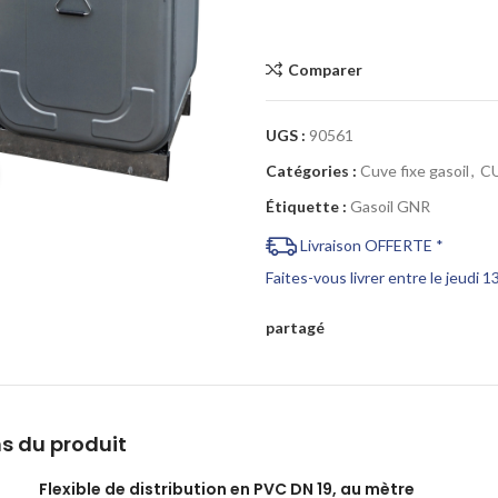
Comparer
UGS :
90561
Catégories :
Cuve fixe gasoil
,
C
Cliquez pour agrandir
Étiquette :
Gasoil GNR
Livraison OFFERTE *
Faites-vous livrer entre le jeudi 
partagé
s du produit
Flexible de distribution en PVC DN 19, au mètre