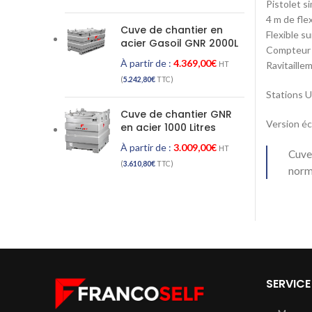
Pistolet s
4 m de fle
Cuve de chantier en
Flexible s
acier Gasoil GNR 2000L
Compteur 
À partir de :
4.369,00
€
Ravitaille
HT
(
5.242,80
€
TTC)
Stations
Cuve de chantier GNR
Version éc
en acier 1000 Litres
À partir de :
3.009,00
€
HT
Cuves
(
3.610,80
€
TTC)
norm
SERVICE