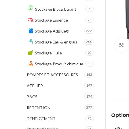
Stockage Biocarburant
6
Stockage Essence
71
Stockage AdBlue®
222
Stockage Eau & engrais
200
Stockage Huile
92
Stockage Produit chimique
4
POMPES ET ACCESSOIRES
162
ATELIER
197
BACS
174
RETENTION
277
Option
DENEIGEMENT
71