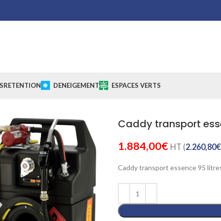
S
RETENTION
DENEIGEMENT
ESPACES VERTS
Caddy transport esse
1.884,00
€
HT (
2.260,80
€
Caddy transport essence 95 litre