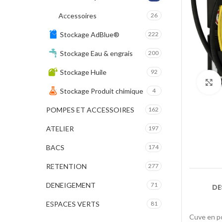
Accessoires
26
Stockage AdBlue®
222
Stockage Eau & engrais
200
Stockage Huile
92
Stockage Produit chimique
4
POMPES ET ACCESSOIRES
162
ATELIER
197
BACS
174
RETENTION
277
DENEIGEMENT
71
DE
ESPACES VERTS
81
Cuve en po