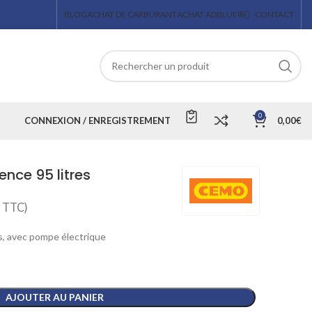
BLOG
ACHAT DE CARBURANT
ACHAT ADBLUE®
CONTACT
0
CONNEXION / ENREGISTREMENT
0,00
€
nce 95 litres
TTC)
s, avec pompe électrique
AJOUTER AU PANIER