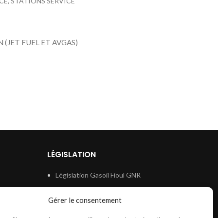
NCE, STATIONS SERVICE
(JET FUEL ET AVGAS)
LÉGISLATION
Législation Gasoil Fioul GNR
e
Législation Essence
Gérer le consentement
ion
Législation Adblue