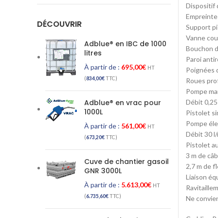
Dispositif
Empreintes
DÉCOUVRIR
Support pi
Vanne coup
Adblue® en IBC de 1000
Bouchon d
litres
Paroi antir
À partir de :
695,00
€
HT
Poignées 
(
834,00
€
TTC)
Roues profi
Pompe manu
Adblue® en vrac pour
Débit 0,2
1000L
Pistolet s
Pompe éle
À partir de :
561,00
€
HT
Débit 30 l
(
673,20
€
TTC)
Pistolet a
3 m de câb
Cuve de chantier gasoil
2,7 m de f
GNR 3000L
Liaison éq
À partir de :
5.613,00
€
HT
Ravitaille
(
6.735,60
€
TTC)
Ne convien