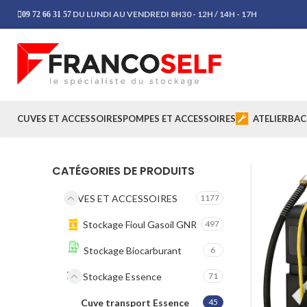
DU LUNDI AU VENDREDI 8H30 - 12H / 14H - 17H
09 72 66 31 57
CUVES ET ACCESSOIRES
POMPES ET ACCESSOIRES
ATELIER
BAC
CATÉGORIES DE PRODUITS
CUVES ET ACCESSOIRES
1177
Stockage Fioul Gasoil GNR
497
Stockage Biocarburant
6
Stockage Essence
71
Cuve transport Essence
45