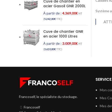
Caddies 
Cuve de chantier en
acier Gasoil GNR 2000L
Système a
À partir de :
4.369,00
€
HT
(
5.242,80
€
TTC)
ATTE
Cuve de chantier GNR
en acier 1000 Litres
À partir de :
3.009,00
€
HT
(
3.610,80
€
TTC)
SERVICE
Mon co
Francoself, le spécialiste du stockage.
Mes C
Mes dev
Francoself