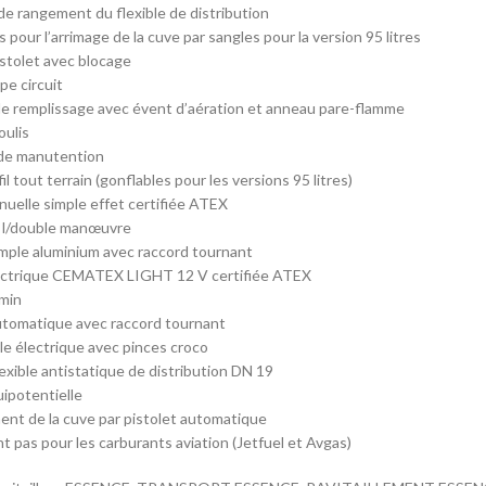
 de rangement du flexible de distribution
 pour l’arrimage de la cuve par sangles pour la version 95 litres
stolet avec blocage
e circuit
e remplissage avec évent d’aération et anneau pare-flamme
oulis
de manutention
l tout terrain (gonflables pour les versions 95 litres)
elle simple effet certifiée ATEX
5 l/double manœuvre
imple aluminium avec raccord tournant
ctrique CEMATEX LIGHT 12 V certifiée ATEX
/min
utomatique avec raccord tournant
le électrique avec pinces croco
lexible antistatique de distribution DN 19
uipotentielle
ment de la cuve par pistolet automatique
t pas pour les carburants aviation (Jetfuel et Avgas)