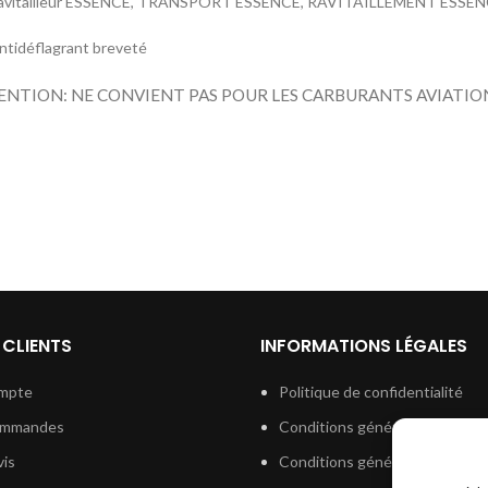
Ravitailleur ESSENCE, TRANSPORT ESSENCE, RAVITAILLEMENT ESSE
ntidéflagrant breveté
NTION: NE CONVIENT PAS POUR LES CARBURANTS AVIATION 
 CLIENTS
INFORMATIONS LÉGALES
mpte
Politique de confidentialité
ommandes
Conditions générales de vent
is
Conditions générales d’utilisat