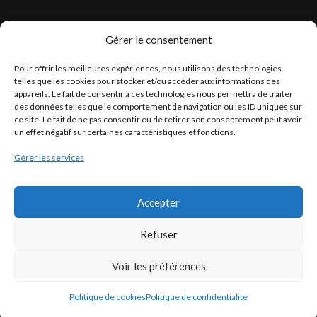
Gérer le consentement
LÉGISLATION
Pour offrir les meilleures expériences, nous utilisons des technologies
Législation Gasoil Fioul GNR
telles que les cookies pour stocker et/ou accéder aux informations des
appareils. Le fait de consentir à ces technologies nous permettra de traiter
Législation Essence
des données telles que le comportement de navigation ou les ID uniques sur
Législation Adblue
ce site. Le fait de ne pas consentir ou de retirer son consentement peut avoir
un effet négatif sur certaines caractéristiques et fonctions.
Législation Eau
Gérer les services
Législation Lubrifiant
Législation Phytosanitaire
Accepter
Législation Rétention
Législation Déneigement
Refuser
Voir les préférences
Politique de cookies
Politique de confidentialité
Francoself
COPYRIGHT ©
- Tous droits réservés.