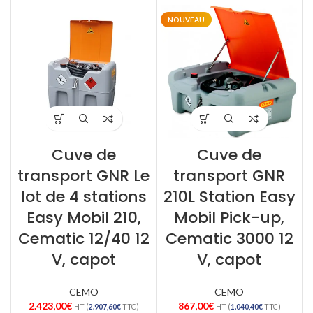
NOUVEAU
Cuve de
Cuve de
transport GNR Le
transport GNR
lot de 4 stations
210L Station Easy
Easy Mobil 210,
Mobil Pick-up,
Cematic 12/40 12
Cematic 3000 12
V, capot
V, capot
CEMO
CEMO
2.423,00
€
867,00
€
HT (
2.907,60
€
TTC)
HT (
1.040,40
€
TTC)