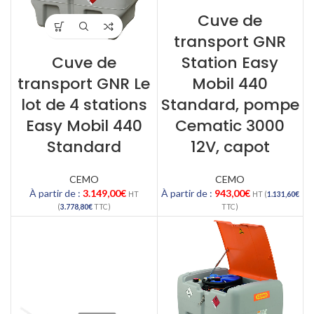
Cuve de
transport GNR
Cuve de
Station Easy
transport GNR Le
Mobil 440
lot de 4 stations
Standard, pompe
Easy Mobil 440
Cematic 3000
Standard
12V, capot
CEMO
CEMO
À partir de :
3.149,00
€
À partir de :
943,00
€
HT
HT (
1.131,60
€
(
3.778,80
€
TTC)
TTC)