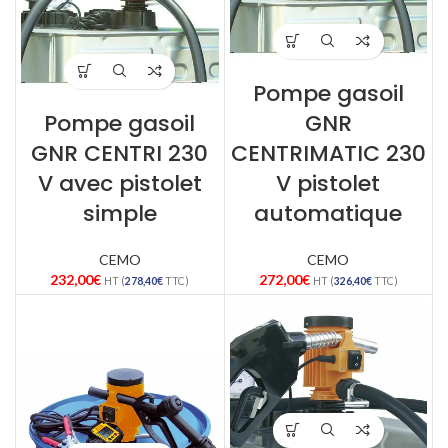
Pompe gasoil
Pompe gasoil
GNR
GNR CENTRI 230
CENTRIMATIC 230
V avec pistolet
V pistolet
simple
automatique
CEMO
CEMO
232,00
€
272,00
€
HT (
278,40
€
TTC)
HT (
326,40
€
TTC)