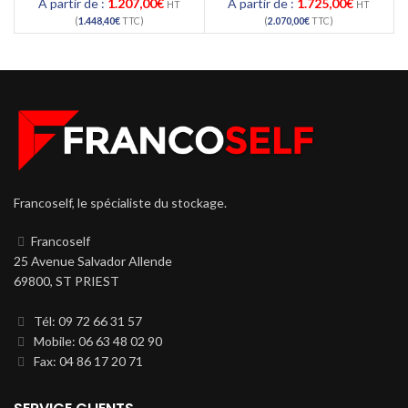
À partir de :
1.207,00
€
À partir de :
1.725,00
€
HT
HT
(
1.448,40
€
TTC)
(
2.070,00
€
TTC)
Francoself, le spécialiste du stockage.
Francoself
25 Avenue Salvador Allende
69800, ST PRIEST
Tél: 09 72 66 31 57
Mobile: 06 63 48 02 90
Fax: 04 86 17 20 71