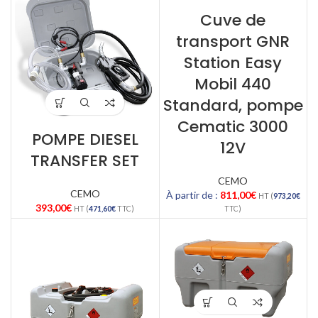
Cuve de
transport GNR
Station Easy
Mobil 440
Standard, pompe
Cematic 3000
POMPE DIESEL
12V
TRANSFER SET
CEMO
CEMO
À partir de :
811,00
€
HT (
973,20
€
393,00
€
HT (
471,60
€
TTC)
TTC)