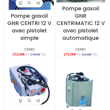
Pompe gasoil
Pompe gasoil
GNR
GNR CENTRI 12 V
CENTRIMATIC 12 V
avec pistolet
avec pistolet
simple
automatique
CEMO
CEMO
232,00
€
272,00
€
HT (
278,40
€
TTC)
HT (
326,40
€
TTC)