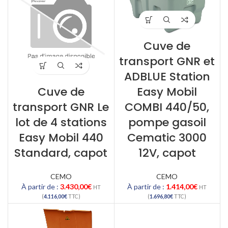
Cuve de
transport GNR et
ADBLUE Station
Cuve de
Easy Mobil
transport GNR Le
COMBI 440/50,
lot de 4 stations
pompe gasoil
Easy Mobil 440
Cematic 3000
Standard, capot
12V, capot
CEMO
CEMO
À partir de :
3.430,00
€
À partir de :
1.414,00
€
HT
HT
(
4.116,00
€
TTC)
(
1.696,80
€
TTC)