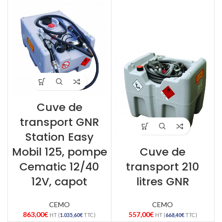
Cuve de
transport GNR
Station Easy
Mobil 125, pompe
Cuve de
Cematic 12/40
transport 210
12V, capot
litres GNR
CEMO
CEMO
863,00
€
557,00
€
HT (
1.035,60
€
TTC)
HT (
668,40
€
TTC)