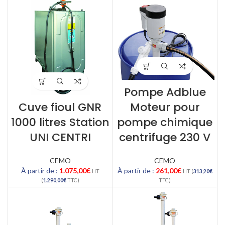
Pompe Adblue
Cuve fioul GNR
Moteur pour
1000 litres Station
pompe chimique
UNI CENTRI
centrifuge 230 V
CEMO
CEMO
À partir de :
1.075,00
€
À partir de :
261,00
€
HT
HT (
313,20
€
(
1.290,00
€
TTC)
TTC)