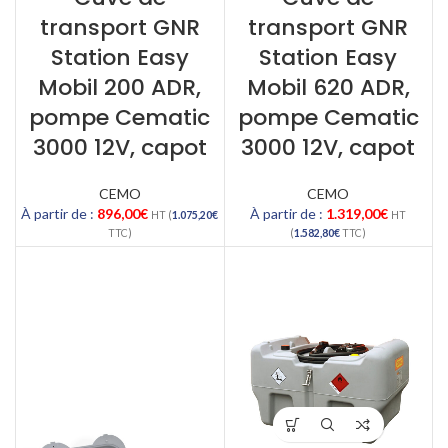
transport GNR
transport GNR
Station Easy
Station Easy
Mobil 200 ADR,
Mobil 620 ADR,
pompe Cematic
pompe Cematic
3000 12V, capot
3000 12V, capot
CEMO
CEMO
À partir de :
896,00
€
À partir de :
1.319,00
€
HT (
1.075,20
€
HT
TTC)
(
1.582,80
€
TTC)