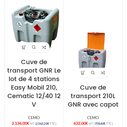
Cuve de
transport GNR Le
lot de 4 stations
Easy Mobil 210,
Cuve de
Cematic 12/40 12
transport 210L
V
GNR avec capot
CEMO
CEMO
2.136,00
€
632,00
€
HT (
2.563,20
€
TTC)
HT (
758,40
€
TTC)