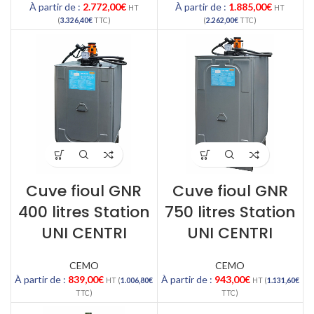
À partir de :
2.772,00
€
À partir de :
1.885,00
€
HT
HT
(
3.326,40
€
TTC)
(
2.262,00
€
TTC)
Cuve fioul GNR
Cuve fioul GNR
400 litres Station
750 litres Station
UNI CENTRI
UNI CENTRI
CEMO
CEMO
À partir de :
839,00
€
À partir de :
943,00
€
HT (
1.006,80
€
HT (
1.131,60
€
TTC)
TTC)