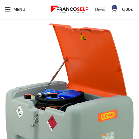
0
MENU
0,00
€
Devis