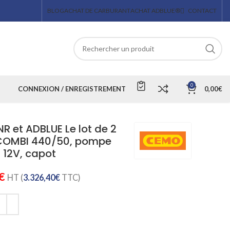
BLOG
ACHAT DE CARBURANT
ACHAT ADBLUE®
CONTACT
0
CONNEXION / ENREGISTREMENT
0,00
€
R et ADBLUE Le lot de 2
 COMBI 440/50, pompe
 12V, capot
€
HT (
3.326,40
€
TTC)