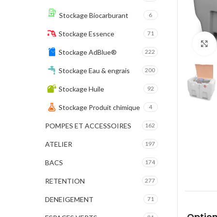
Stockage Biocarburant
6
Stockage Essence
71
Stockage AdBlue®
222
Stockage Eau & engrais
200
Stockage Huile
92
Stockage Produit chimique
4
POMPES ET ACCESSOIRES
162
ATELIER
197
BACS
174
RETENTION
277
DENEIGEMENT
71
Option