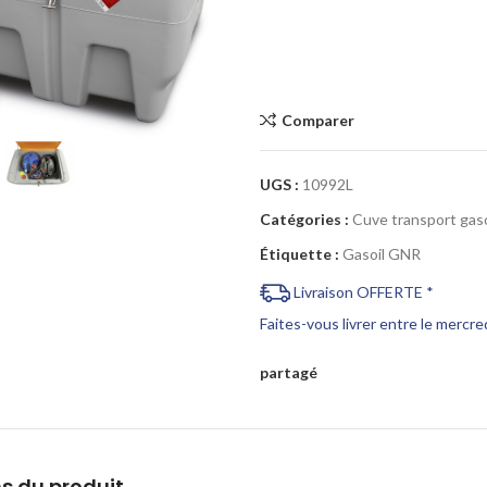
Cliquez pour agrandir
Comparer
UGS :
10992L
Catégories :
Cuve transport gaso
Étiquette :
Gasoil GNR
Livraison OFFERTE *
Faites-vous livrer entre le mercr
partagé
s du produit