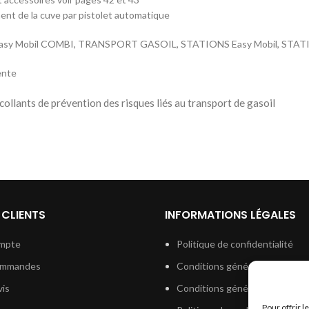
ment de la cuve par pistolet automatique
 Easy Mobil COMBI, TRANSPORT GASOIL, STATIONS Easy Mobil, STA
ente
ollants de prévention des risques liés au transport de gasoil
 CLIENTS
INFORMATIONS LÉGALES
mpte
Politique de confidentialité
ommandes
Conditions générales de vent
is
Conditions générales d’utilisat
Pour offrir 