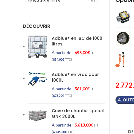
ESPACES VERTS
81
DÉCOUVRIR
Adblue® en IBC de 1000
litres
À partir de :
695,00
€
HT
(
834,00
€
TTC)
Adblue® en vrac pour
1000L
2.772
À partir de :
561,00
€
HT
(
673,20
€
TTC)
AJOUTE
Cuve de chantier gasoil
GNR 3000L
À partir de :
5.613,00
€
HT
DE
(
6.735,60
€
TTC)