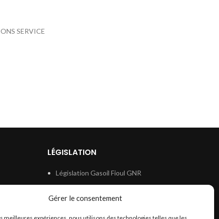
TIONS SERVICE
LÉGISLATION
Législation Gasoil Fioul GNR
e
Législation Essence
Gérer le consentement
ion
Législation Adblue
les meilleures expériences, nous utilisons des technologies telles que les