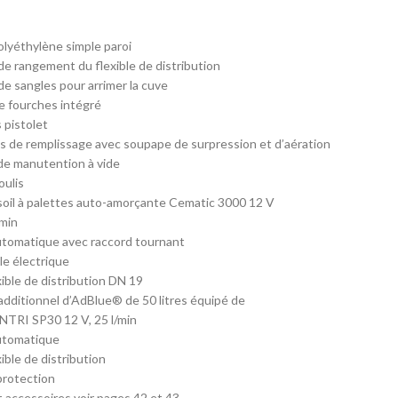
lyéthylène simple paroi
 de rangement du flexible de distribution
e sangles pour arrimer la cuve
e fourches intégré
 pistolet
 de remplissage avec soupape de surpression et d’aération
de manutention à vide
oulis
oil à palettes auto-amorçante Cematic 3000 12 V
/min
utomatique avec raccord tournant
le électrique
xible de distribution DN 19
additionnel d’AdBlue® de 50 litres équipé de
TRI SP30 12 V, 25 l/min
utomatique
ible de distribution
protection
 accessoires voir pages 42 et 43