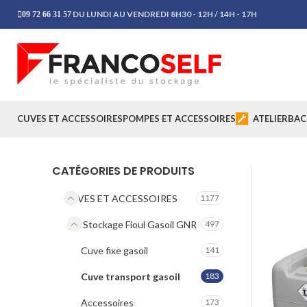
DU LUNDI AU VENDREDI 8H30 - 12H / 14H - 17H
09 72 66 31 57
CUVES ET ACCESSOIRES
POMPES ET ACCESSOIRES
ATELIER
BAC
CATÉGORIES DE PRODUITS
CUVES ET ACCESSOIRES
1177
Stockage Fioul Gasoil GNR
497
Cuve fixe gasoil
141
Cuve transport gasoil
183
Accessoires
173