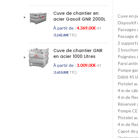
Cuve de chantier en
Cuve en po
acier Gasoil GNR 2000L
Dispositif
À partir de :
4.369,00
€
HT
Passages d
(
5.242,80
€
TTC)
Passage d
2 supports
2 bouchons
Cuve de chantier GNR
en acier 1000 Litres
Poignées 
Paroi antir
À partir de :
3.009,00
€
HT
Pompe gas
(
3.610,80
€
TTC)
Débit 45 l
Pistolet a
4 m de câb
4 m de fle
Réservoir 
Pompe CEN
Pistolet a
4 m de flex
Capot de 
Options et