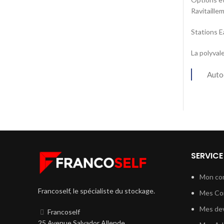
Ravitaille
Stations
La polyval
Autoc
SERVICE
Mon co
Francoself, le spécialiste du stockage.
Mes C
Mes dev
Francoself
25 Avenue Salvador Allende