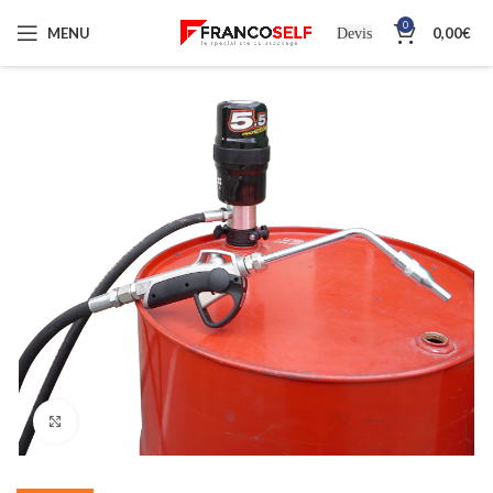
0
MENU
0,00
€
Devis
Cliquez pour agrandir